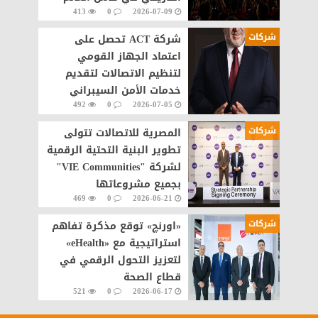
413
0
2026-07-09
شركات
شركة ACT تحصل على
اعتماد الجهاز القومي
لتنظيم الاتصالات لتقديم
خدمات الأمن السيبراني
492
0
2026-07-05
مصر
شركات
المصرية للاتصالات تتولى
تطوير البنية التحتية الرقمية
لشركة "VIE Communities"
بجميع مشروعاتها
469
0
2026-06-21
شركات
«اورنچ» توقع مذكرة تفاهم
استراتيجية مع «eHealth»
لتعزيز التحول الرقمي في
قطاع الصحة
521
0
2026-06-17