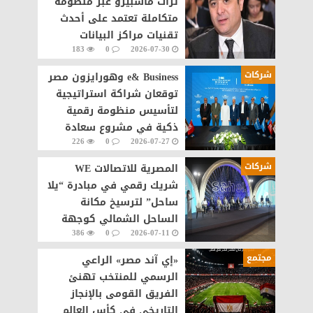
تراث ماسبيرو عبر منظومة
متكاملة تعتمد على أحدث
تقنيات مراكز البيانات
183
0
2026-07-30
والذكاء الاصطناعى
شركات
e& Business وهورايزون مصر
توقعان شراكة استراتيجية
لتأسيس منظومة رقمية
ذكية في مشروع سعادة
226
0
2026-07-27
القاهرة الجديدة
شركات
المصرية للاتصالات WE
شريك رقمي في مبادرة “يلا
ساحل” لترسيخ مكانة
الساحل الشمالي كوجهة
386
0
2026-07-11
سياحية عالمية
مجتمع
«إي آند مصر» الراعي
الرسمي للمنتخب تهنئ
الفريق القومى بالإنجاز
التاريخي في كأس العالم