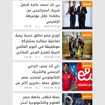
مجتمع
بى تك تحصد جائزة أفضل
شريك استراتيجي من
Toshiba خلال مؤتمرها
الإقليمي
430
0
2026-07-05
مجتمع
اورنچ مصر تطلق تجربة بيئية
تفاعلية مبتكرة بمشاركة
موظفيها في اليوم العالمي
للبيئة لتعزيز الوعي المناخي
542
0
2026-06-11
مجتمع
«إي آند مصر» الراعي
الرسمي والشريك
التكنولوجي لمنتخب مصر
تطلق حملة «عايزين أكتر من
448
0
2026-06-10
اللي بنحلم بيه» في مونديال
2026
مجتمع
حملة لطلاب جامعة مصر
للعلوم والتكنولوجيا تُحذّر: