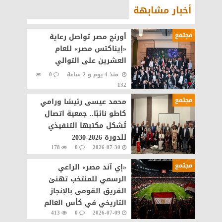
أخبار مشابهة
مجتمع
أورنچ مصر تواصل رعاية
«إيناكتس مصر» للعام
العشرين على التوالي
منذ 4 يوم و 2 ساعة
0
132
مجتمع
محمد عيسى رئيسًا ورامي
كاطو نائبًا.. جمعية اتصال
تُشكل مكتبها التنفيذي
للدورة 2026-2030
178
0
2026-07-30
مجتمع
«إي آند مصر» الراعي
الرسمي للمنتخب تهنئ
الفريق القومى بالإنجاز
التاريخي في كأس العالم
413
0
2026-07-09