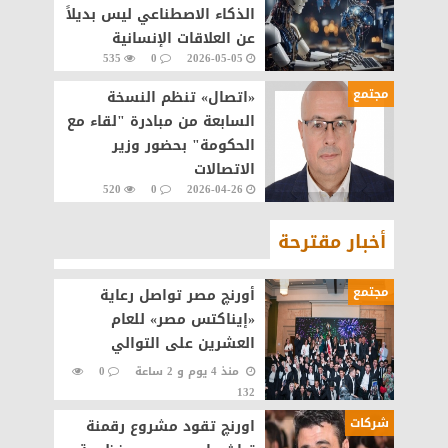
الذكاء الاصطناعي ليس بديلاً
عن العلاقات الإنسانية
535
0
2026-05-05
مجتمع
«اتصال» تنظم النسخة
السابعة من مبادرة "لقاء مع
الحكومة" بحضور وزير
الاتصالات
520
0
2026-04-26
أخبار مقترحة
مجتمع
أورنچ مصر تواصل رعاية
«إيناكتس مصر» للعام
العشرين على التوالي
منذ 4 يوم و 2 ساعة
0
132
شركات
اورنچ تقود مشروع رقمنة