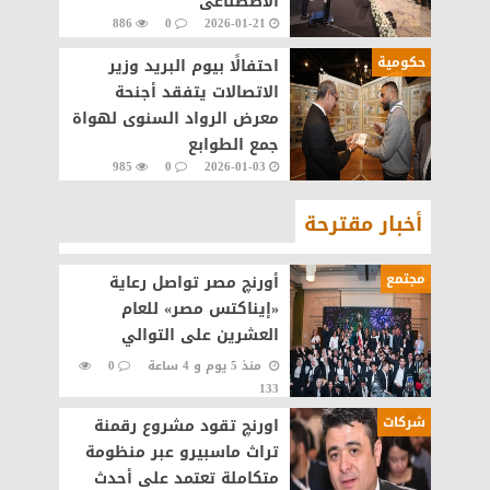
الاصطناعى
886
0
2026-01-21
حكومية
احتفالًا بيوم البريد وزير
الاتصالات يتفقد أجنحة
معرض الرواد السنوى لهواة
جمع الطوابع
985
0
2026-01-03
أخبار مقترحة
مجتمع
أورنچ مصر تواصل رعاية
«إيناكتس مصر» للعام
العشرين على التوالي
منذ 5 يوم و 4 ساعة
0
133
شركات
اورنچ تقود مشروع رقمنة
تراث ماسبيرو عبر منظومة
متكاملة تعتمد على أحدث