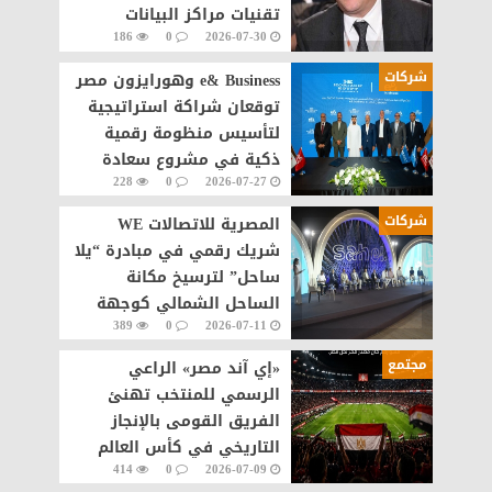
تقنيات مراكز البيانات
186
0
2026-07-30
والذكاء الاصطناعى
شركات
e& Business وهورايزون مصر
توقعان شراكة استراتيجية
لتأسيس منظومة رقمية
ذكية في مشروع سعادة
228
0
2026-07-27
القاهرة الجديدة
شركات
المصرية للاتصالات WE
شريك رقمي في مبادرة “يلا
ساحل” لترسيخ مكانة
الساحل الشمالي كوجهة
389
0
2026-07-11
سياحية عالمية
مجتمع
«إي آند مصر» الراعي
الرسمي للمنتخب تهنئ
الفريق القومى بالإنجاز
التاريخي في كأس العالم
414
0
2026-07-09