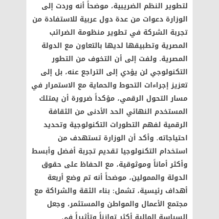
لتطوير النظم الضريبية، موضحاً أنه وردت إلى
الوزارة دعوات من عدة دول عربية للاستفادة من
تجربة الشركة في تطوير منظومة الضرائب
المصرية وتطبيقها لديها بالتعاون مع الدولة
المصرية. ولفت إلى أن التخوف من التطور
التكنولوجي لن يؤدي إلى التراجع عنه، بل إلى
تعزيز إجراءات التحوط والحماية مع الاستمرار في
مسار التحول الرقمي، مؤكداً ضرورة أن يمتلك
المستخدم النهائي الحد الأدنى من الثقافة
الرقمية لفهم التطورات التكنولوجية وتحديد
احتياجاته. وأكد أن الوزارة تستهدف من
استخدام التكنولوجيا تقديم تجربة أفضل وأبسط
وأكثر أماناً وموثوقية، مع الحفاظ على حقوق
الدولة والممولين، موضحاً أنه تم وضع أربعة
أهداف رئيسية، تشمل: بناء الثقة والشراكة مع
مجتمع الأعمال والمواطن والمستثمر، وجعل
السياسة المالية أكثر توازناً وتأثيراً في