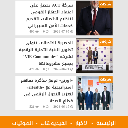
شركات
شركة ACT تحصل على
اعتماد الجهاز القومي
لتنظيم الاتصالات لتقديم
خدمات الأمن السيبراني
493
0
2026-07-05
مصر
شركات
المصرية للاتصالات تتولى
تطوير البنية التحتية الرقمية
لشركة "VIE Communities"
بجميع مشروعاتها
470
0
2026-06-21
شركات
«اورنچ» توقع مذكرة تفاهم
استراتيجية مع «eHealth»
لتعزيز التحول الرقمي في
قطاع الصحة
521
0
2026-06-17
الرئيسية
الاخبار
الفيديوهات
الصوتيات