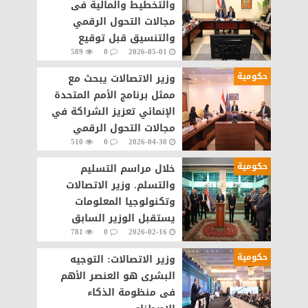
والتخطيط والمالية فى
مجالات التحول الرقمي
والتنسيق قبل توقيع
589
0
2026-05-01
الاتفاقيات مع الشركات
العالمية
حكومية
وزير الاتصالات يبحث مع
ممثل برنامج الأمم المتحدة
الإنمائي تعزيز الشراكة في
مجالات التحول الرقمي
510
0
2026-04-30
والذكاء الاصطناعي
حكومية
خلال مراسم التسليم
والتسلم. وزير الاتصالات
وتكنولوجيا المعلومات
يستقبل الوزير السابق
781
0
2026-02-16
ويبحث معه ملفات العمل
بالوزارة.
حكومية
وزير الاتصالات: التوجيه
البشرى هو العنصر الأهم
فى منظومة الذكاء