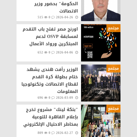
الحكومة" بحضور وزير
الاتصالات
515
0
2026-04-26
مجتمع
اورنچ مصر تفتح باب التقدم
لمسابقة OSVP لدعم
المبتكرين ورواد الأعمال
652
0
2026-04-06
مجتمع
الوزير رأفت هندى يشهد
ختام بطولة كرة القدم
لقطاع الاتصالات وتكنولوجيا
المعلومات
696
0
2026-03-09
مجتمع
"بتكة لينك" مشروع تخرج
بإعلام القاهرة للتوعية
بمخاطر الاحتيال الإلكتروني
809
0
2026-02-27