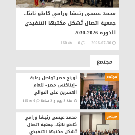
مصر»
محمد عيسى رئيسًا ورامي كاطو نائبًا..
«إي آ
جمعية اتصال تُشكل مكتبها التنفيذي
تهنئ ا
للدورة 2026-2030
في كأ
07-09
160
0
2026-07-30
مجتمع
مجتمع
أورنچ مصر تواصل رعاية
«إيناكتس مصر» للعام
العشرين على التوالي
منذ 3 يوم و 2 ساعة
0
115
مجتمع
محمد عيسى رئيسًا ورامي
كاطو نائبًا.. جمعية اتصال
تُشكل مكتبها التنفيذي