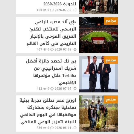
للدورة 2026-2030
160
0
2026-07-30
مجتمع
«إي آند مصر» الراعي
الرسمي للمنتخب تهنئ
الفريق القومى بالإنجاز
التاريخي في كأس العالم
407
0
2026-07-09
مجتمع
بى تك تحصد جائزة أفضل
شريك استراتيجي من
Toshiba خلال مؤتمرها
الإقليمي
412
0
2026-07-05
مجتمع
اورنچ مصر تطلق تجربة بيئية
تفاعلية مبتكرة بمشاركة
موظفيها في اليوم العالمي
للبيئة لتعزيز الوعي المناخي
530
0
2026-06-11