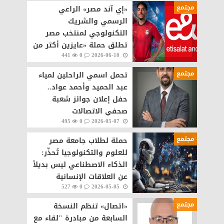
مجتمع
«إي آند مصر» الراعي
الرسمي والشريك
التكنولوجي لمنتخب مصر
تطلق حملة «عايزين أكتر من
441
0
2026-06-10
اللي بنحلم بيه» في مونديال
2026
مجتمع
تحمل اسمي الراحلين لمياء
عبد الحميد وأحمد عواد..
حفل إعلان جوائز شعبة
صحفي الاتصالات
495
0
2026-05-07
والتكنولوجيا ١٥ مايو
مجتمع
حملة لطلاب جامعة مصر
للعلوم والتكنولوجيا تُحذّر:
الذكاء الاصطناعي ليس بديلاً
عن العلاقات الإنسانية
527
0
2026-05-05
مجتمع
«اتصال» تنظم النسخة
السابعة من مبادرة "لقاء مع