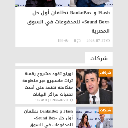
بيرو
Flash و BanknBox تطلقان أول حل
حدث
«Sound Box» للمدفوعات في السوق
شراكة
المصرية
رقمية
القاه
199
0
2026-07-27
07-27
شركات
شركات
اورنچ تقود مشروع رقمنة
تراث ماسبيرو عبر منظومة
متكاملة تعتمد على أحدث
تقنيات مراكز البيانات
165
0
2026-07-30
والذكاء الاصطناعى
شركات
Flash و BanknBox تطلقان
أول حل «Sound Box»
للمدفوعات في السوق