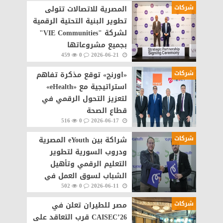
شركات
المصرية للاتصالات تتولى
تطوير البنية التحتية الرقمية
لشركة "VIE Communities"
بجميع مشروعاتها
459
0
2026-06-21
شركات
«اورنچ» توقع مذكرة تفاهم
استراتيجية مع «eHealth»
لتعزيز التحول الرقمي في
قطاع الصحة
516
0
2026-06-17
شركات
شراكة بين eYouth المصرية
ودروب السورية لتطوير
التعليم الرقمي وتأهيل
الشباب لسوق العمل في
502
0
2026-06-11
سوريا
شركات
مصر للطيران تعلن في
CAISEC’26 قرب التعاقد على