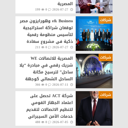
المصرية
199
0
2026-07-27
شركات
e& Business وهورايزون مصر
توقعان شراكة استراتيجية
لتأسيس منظومة رقمية
ذكية في مشروع سعادة
211
0
2026-07-27
القاهرة الجديدة
شركات
المصرية للاتصالات WE
شريك رقمي في مبادرة “يلا
ساحل” لترسيخ مكانة
الساحل الشمالي كوجهة
366
0
2026-07-11
سياحية عالمية
شركات
شركة ACT تحصل على
اعتماد الجهاز القومي
لتنظيم الاتصالات لتقديم
خدمات الأمن السيبراني
480
0
2026-07-05
مصر