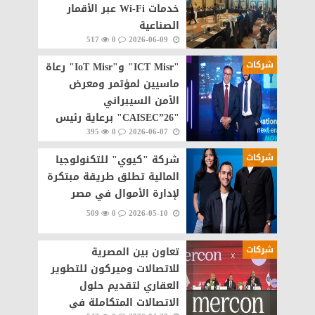
خدمات Wi-Fi عبر الأقمار
الصناعية
517
0
2026-06-09
شركات
"ICT Misr" و"IoT Misr" رعاة
ماسيين لمؤتمر ومعرض
الأمن السيبراني
"CAISEC”26" برعاية رئيس
395
0
2026-06-07
الوزراء
شركات
شركة "كيوي" للتكنولوجيا
المالية تطلق طريقة مبتكرة
لإدارة الأموال في مصر
509
0
2026-05-10
شركات
تعاون بين المصرية
للاتصالات وميركون للتطوير
العقاري لتقديم حلول
الاتصالات المتكاملة في