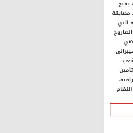
ب يفتح
 مضايقة
 التي
الصاروخ
 هي
يبراني
شعب
تأمين
افية.
لنظام