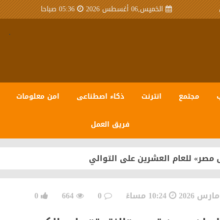
الخميس,06 أغسطس 2026
05:36 صباحا
.
مجتمع
انترنت
ذكاء اصطناعى
امن معلومات
فريق العمل
 مصر» للعام العشرين على التوالي
10:24 مساءً
0
664
0
سبيرو عبر منظومة متكاملة تعتمد على أحدث تقنيات مراكز ال