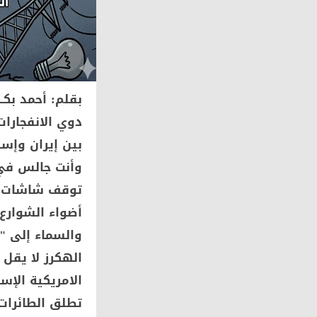
بقلم: أحمد بكــــير ـــ
دوي الانفجارات
بين إيران وإس
وأنت جالس في 
توقف شاشات ال
أضواء الشوارع
والسماء إلى "
الهكرز لا يقل 
الامريكية الإس
تطلق الطائرات