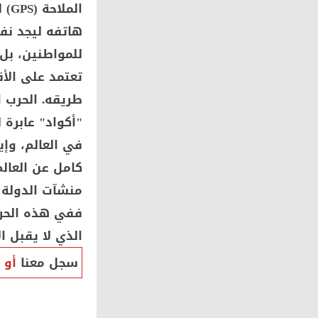
ال
هاتفه ليجد نف
للمواطنين، بل
تعتمد على الأق
طريقه. الحرب ا
"أكواد" عابرة 
في العالم، وإ
كامل عن العالم
منشآت الدولة ا
ففي هذه الحرب
الذي لا يقبل ال
سجل معنا
أو