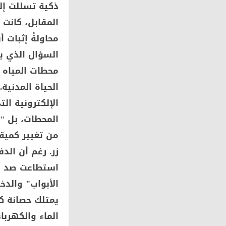
ذكية تسللت إلى
المقابل، كانت 
محاولةً إثبات 
السؤال الذي ي
محطات المياه 
الحياة المدني
الإلكترونية ال
المحطات، بل "
من تغيير كمية
زر. رغم أن الدف
استطاعت صد مع
الأبواب" والدخ
يمتلك حصانة ك
الماء والكهربا