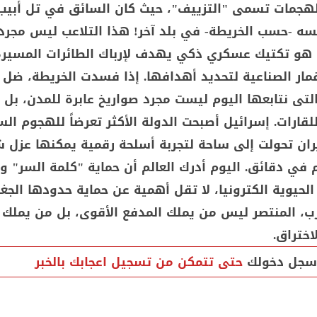
ملاحة (GPS) لهجمات تسمى "التزييف"، حيث كان السائق في تل أبي
سه -حسب الخريطة- في بلد آخر! هذا التلاعب ليس مجرد
 هو تكتيك عسكري ذكي يهدف لإرباك الطائرات المسيرة
مار الصناعية لتحديد أهدافها. إذا فسدت الخريطة، ضل 
لتى نتابعها اليوم ليست مجرد صواريخ عابرة للمدن، بل
للقارات. إسرائيل أصبحت الدولة الأكثر تعرضاً للهجوم الس
يران تحولت إلى ساحة لتجربة أسلحة رقمية يمكنها عزل 
 في دقائق. اليوم أدرك العالم أن حماية "كلمة السر" و
لحيوية الكترونيا، لا تقل أهمية عن حماية حدودها الجغر
، المنتصر ليس من يملك المدفع الأقوى، بل من يملك ا
اختراق.
سجل دخولك
حتى تتمكن من تسجيل اعجابك بالخبر