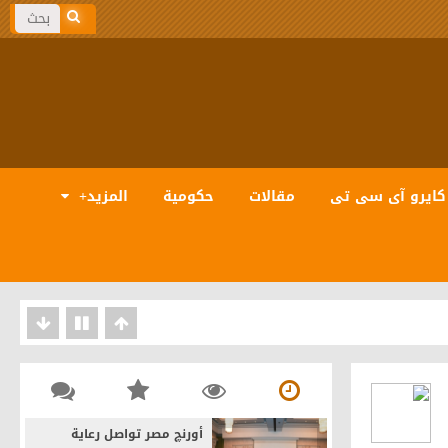
كايرو آى سى تى
مقالات
حكومية
المزيد+
بيانات والذكاء الاصطناعى
أورنچ مصر تواصل رعاية