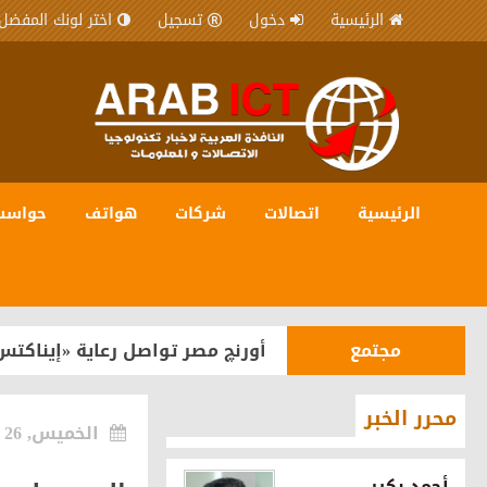
الرئيسية
دخول
تسجيل
اختر لونك المفضل
الرئيسية
اتصالات
شركات
هواتف
حواسب
شركات
المصرية للاتصالات WE شريك رقمي في مبادرة “يلا ساحل” لترسيخ مكانة الساحل الشمالي كوجهة سياحية عالمية
مجتمع
أورنچ مصر تواصل رعاية «إيناكتس
هواتف
OPPO تستعد لإطلاق سلسلة Reno16 في مصر بقدرات متطورة للذكاء الاصطناعي
محرر الخبر
الخميس, 26 مارس 2026
شركات
اورنچ تقود مشروع رقمنة تراث ما
أحمد بكير