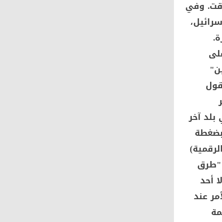
ؤقت. وفي
سرائيل،
ة.
لى
ن"
قول
بلد آخر
بضغطة
لرقمية)
 "طرق
ا أحد
مر عند
مة