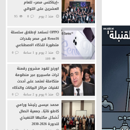
«إيناكتس مصر» للعام
العشرين على التوالي
منذ 2 يوم
0
95
ة
OPPO تستعد لإطلاق سلسلة
Reno16 في مصر بقدرات
متطورة للذكاء الاصطناعي
منذ 2 يوم و 1 ساعة
0
109
ية بالقاهرة
اورنچ تقود مشروع رقمنة
تراث ماسبيرو عبر منظومة
متكاملة تعتمد على أحدث
تقنيات مراكز البيانات والذكاء
الاصطناعى
منذ 6 يوم و 2 ساعة
0
158
محمد عيسى رئيسًا ورامي
كاطو نائبًا.. جمعية اتصال
تُشكل مكتبها التنفيذي
للدورة 2026-2030