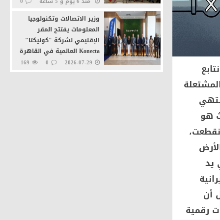
منذ 6 يوم و 5 ساعة
0
156
وزير الاتصالات وتكنولوجيا
المعلومات يفتتح المقر
الإقليمي لشركة "كونيكتا"
Konecta العالمية في القاهرة
الجديدة
169
0
2026-07-29
ا نتابع
وزيرا التنمية المحلية
المشتعلة
والاتصالات يطلقان خدمة
نتهي
"تراخيص المحال العامة" عبر
منصة مصر الرقمية
ث هو
190
0
2026-07-27
نقطعت،
لأرض
 يد
انية
ل أن
ت رقمية