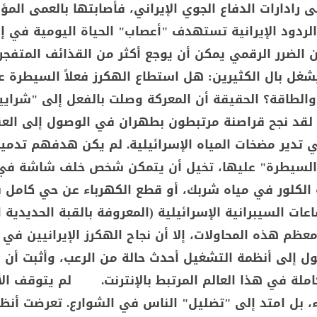
 رادارات الدفاع الجوي الإيراني، فأصابتها بالعمى الم
الردود الإيرانية تستهدف "أعصاب" الحياة اليومية في إ
أن الضرر الرقمي يمكن أن يوجع أكثر من القذائف المتفجر
شغل بال الكثيرين: هل استطاع الهكرز فعلاً السيطرة ع
والطاقة؟ الحقيقة أن المعركة وصلت بالفعل إلى "شرايي
ة. لقد نجح قراصنة مرتبطون بطهران في الوصول إلى الع
تي تدير مضخات المياه الإسرائيلية. لم يكن هدفهم تدمير
السيطرة" عليها، تخيل أن يتمكن شخص خلف شاشة في 
 الكلور في مياه شربك، أو قطع الكهرباء عن حي كامل 
اعات السيبرانية الإسرائيلية (المعروفة بالقبة الحديدية ا
ظم هذه المحاولات، إلا أن نجاح الهكرز الإيرانيين في
ول إلى أنظمة التشغيل أحدث حالة من الرعب، وأثبت أن ل
املة في هذا العالم المرتبط بالإنترنت. لم يتوقف الأ
ء، بل امتد إلى "تضليل" الناس في الشوارع. تعرضت أنظ