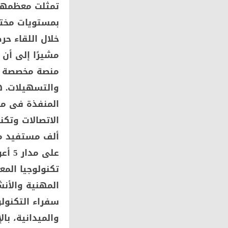
تمثلت معظمها 
بمستويات مختل
خلال اللقاء حر
مشيرًا إلى أن 
منصة مخصصة لل
والتسهيلات. هذ
المنفذة فى مرك
ألف مستفيد من 
على 
المهنية والأنش
سفراء التكنولو
والميدانية، با