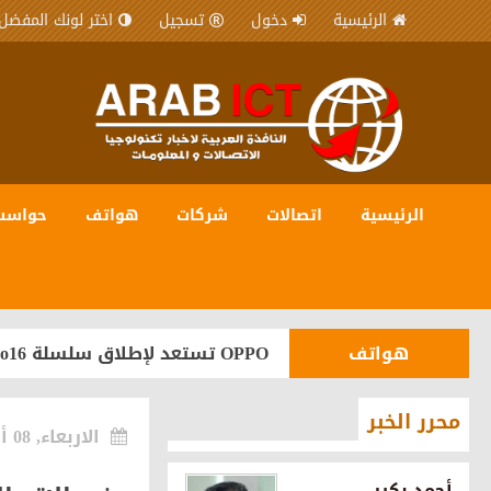
الرئيسية
دخول
تسجيل
اختر لونك المفضل
الرئيسية
اتصالات
شركات
هواتف
حواسب
شركات
المصرية للاتصالات WE شريك رقمي في مبادرة “يلا ساحل” لترسيخ مكانة الساحل الشمالي كوجهة سياحية عالمية
مجتمع
أورنچ مصر تواصل رعاية «إيناكتس
هواتف
OPPO تستعد لإطلاق سلسلة Reno16 في مصر بقدرات متطورة للذكاء الاصطناعي
شركات
اورنچ تقود مشروع رقمنة تراث ما
محرر الخبر
الاربعاء, 08 أكتوبر 2025
مجتمع
محمد عيسى رئيسًا ورامي كاطو نائبًا
أحمد بكير