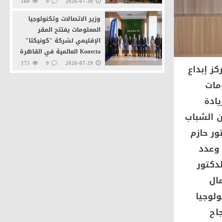
160
0
2026-07-30
وزير الاتصالات وتكنولوجيا
المعلومات يفتتح المقر
الإقليمي لشركة "كونيكتا"
Konecta العالمية في القاهرة
الجديدة
175
0
2026-07-29
كز إبداع
وزيرا التنمية المحلية
ومات
والاتصالات يطلقان خدمة
ادة
"تراخيص المحال العامة" عبر
منصة مصر الرقمية
ن الشباب
207
0
2026-07-27
ور حازم
 وعدد
لدكتور
ال
ولوجيا
اح