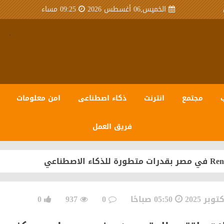
الخميس,06 أغسطس 2026
09:25 مساء
.
مجتمع
انترنت
ذكاء اصطناعى
امن معلومات
فريق العمل
 مصر» للعام العشرين على التوالي
سبيرو عبر منظومة متكاملة تعتمد على أحدث تقنيات مراكز ال
05:50 صباحًا
0
937
0
.. جمعية اتصال تُشكل مكتبها التنفيذي للدورة 2026-2030