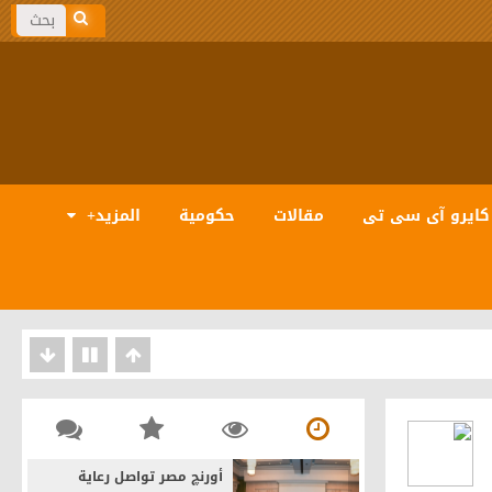
كايرو آى سى تى
مقالات
حكومية
المزيد+
بيانات والذكاء الاصطناعى
أورنچ مصر تواصل رعاية