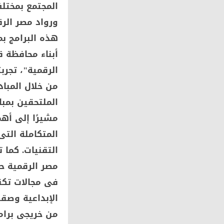
المجتمع بمختل
ورواد مصر الرق
هذه البرامج ب
أبناء محافظة ق
الرقمية"، تجر
من خلال المباد
الملتحقين بمبا
مشيرًا إلى أه
المتكاملة التى
التقنيات. كما 
مصر الرقمية ح
فى مجالات تكن
الإبداعية وصق
من خريجى برام