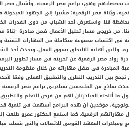
ف تخصصاتهم وهي: براعم مصر الرقمية، وأشبال مصر ال
مية، وبُناة مصر الرقمية؛ مشيرا إلى الجهود المبذولة 
محافظة قنا. واستعرض أحد الشباب من ذوى القدرات الخ
نا، من خريجى مسار تحليل الأعمال ضمن مبادرة "بُناة م
بته فى اكتساب مجموعة متكاملة من المهارات التقنية 
رة، والتى أهلته للالتحاق بسوق العمل. وتحدث أحد الش
درة رواد مصر الرقمية عن تجربته فى مسار تطوير البرمج
مية المبادرة فى صقل مهاراته من خلال منظومة التدري
 تجمع بين التدريب النظرى والتطبيق العملى وفقا لأحد
تحدث نماذج من الملتحقين بمبادرتى براعم مصر الرقمية 
ول ما أتاحته المبادرتان لهم من فرص للتعلم والتطبيق 
ولوجية، مؤكدين أن هذه البرامج أسهمت فى تنمية قد
ل مهاراتهم الرقمية. كما استمع الدكتور عمرو طلعت إل
ج ومبادرات المعهد القومى للاتصالات والتى شملت مبا