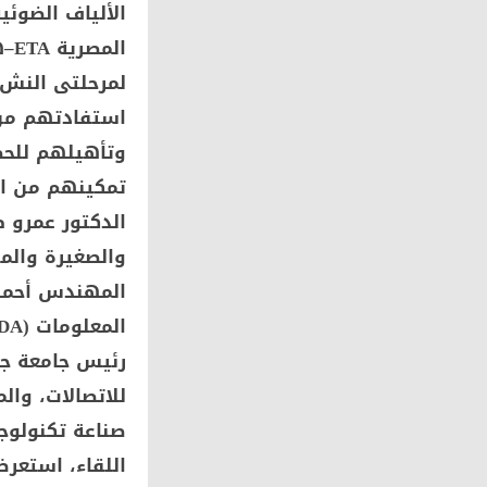
الألياف الضوئي
ال
استفادتهم من 
وتأهيلهم للحص
تمكينهم من ا
الدكتور عمرو
والصغيرة والم
المهندس أحمد 
رئيس جامعة جن
للاتصالات، وا
صناعة تكنولوجي
اللقاء، استع