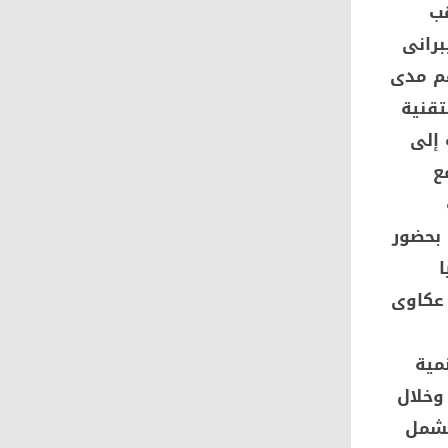
هب
يبرانى
ش معهم مدى
تقنية
 إلى
ع
 بحضور
ا
مد عكاوى
مية
وخلال
تشمل