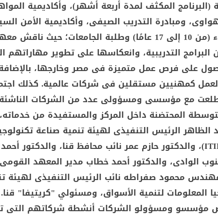
ة (البرنامج المكثف لمدة أربعة أشهر)، وأكاديمية الموا
مصرية ETA–هواوى، ومبادرة التدريب الصيفى، وأكاديمية الأمن الس
لمرحلتى النشء (من 10 إلى 17 عامًا) وطلبة الجامعات؛ حيث ناق
البرامج التدريبية، وانعكاسها على تطوير مهاراتهم ال
ول على فرص عمل متميزة فى مصر وخارجها، بالإضافة
لعمل كمهنيين مستقلين فى شركات عالمية. كذلك اجتم
 طلعت مع مؤسسى ومسؤولى عدد من الشركات الناشئة
توسطة المحتضنة داخل المركز والمستفيدة من خدماته،
الظاهر الرئيس التنفيذى لهيئة تنمية صناعة تكنولوجي
المعلومات (ITIDA)، والدكتور حازم عمر نائب محافظ قنا، والدكتور أح
وب الوادى، والدكتور أحمد خطاب مدير المعهد القومى
لمهندس محمود صفراطه نائب الرئيس التنفيذى لهيئة تن
ا المعلومات لتنمية الأسواق، ومسئولي "كريتيفا" قنا. 
رض مؤسسو ومسؤولو الشركات أنشطة شركاتهم التى 