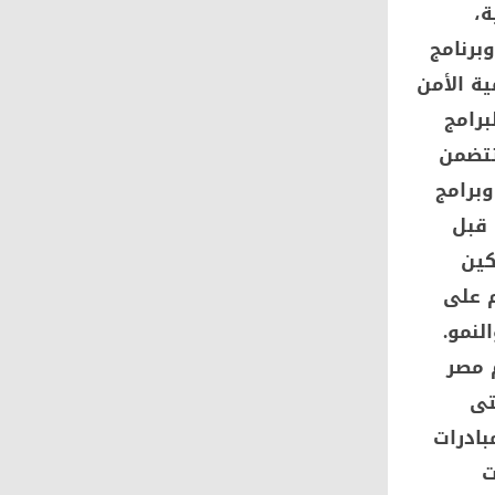
ية،
برنامج
ية الأمن
برامج
تتضمن
وبرامج
 قبل
كين
م على
لنمو.
 مصر
تى
بادرات
ت