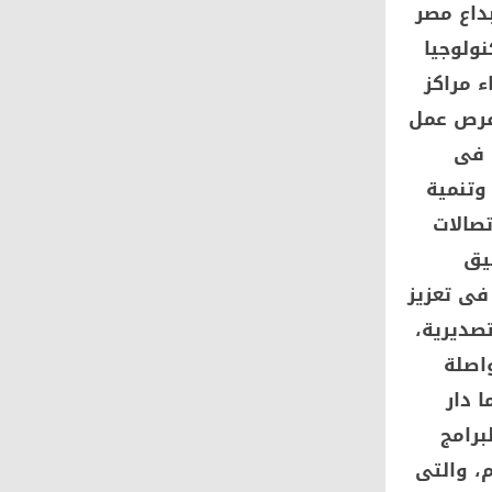
بداع مصر
ولوجيا
ء مراكز
فرص عمل
 فى
وتنمية
تصالات
يق
فى تعزيز
صديرية،
اصلة
 دار
برامج
، والتى