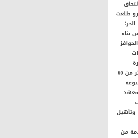
لتحاق
رو طلعت
الحر؛
ن بناء
لحوافز
ات
رة
الاتصالات وتكنولوجيا المعلومات، حيث بلغ إجمالى عدد المستفيدين أكثر من 60
نوعة
ن معهد
ت
 وتأهيل
دمة من