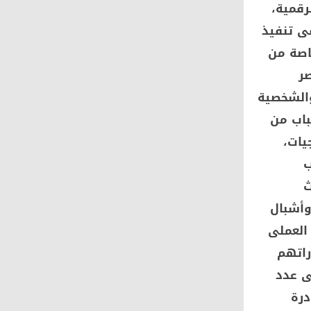
رقمية،
فى تنفيذ
اصة من
صر
والشخصية
باب من
يات،
ب
ث
وأشبال
العملى
راتهم
ى عدد
درة