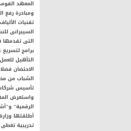
ومبادرة رفع ال
تقنيات الألياف
السيبرانى للن
التى تقدمها هي
برامج لتسريع ع
التأهيل للعمل 
الاحتضان فضلا
الشباب من مخت
تأسيس شركات ن
واستعرض المهن
الرقمية" و"أشب
أطلقتها وزارة 
تدريبية تغطى 