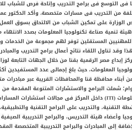
فى التوسع فى برامج التدريب وإتاحة فرص للشباب للا
فة من التدريب فى مسارات متخصصة. وأكد الدكتور عم
ص الوزارة على تمكين الشباب من الالتحاق بسوق العمل 
هيئة تنمية صناعة تكنولوجيا المعلومات بصدد الانتهاء م
مهنيين المستقلين توفر لهم مجموعة من الخدمات وا
ا وقد تناول اللقاء نتائج أعمال برامج التدريب والمبادر
ز إبداع مصر الرقمية بقنا من خلال الجهات التابعة لوزا
أبناء محافظة قنا والمحافظات القريبة عبر مبادرات مت
مدار 5 أعوام؛ شملت البرامج والاستشارات المتنوعة المقدمة م
تكنولوجيا المعلومات (ITI) داخل المركز فى مجالات استشارات المسارا
طة التقنية، والتدريب على البرامج التقنية والتطبيقية،
جيا وأعضاء هيئة التدريس، والبرامج التدريبية الصيفية
لإضافة إلى المبادرات والبرامج التدريبية المتخصصة المق