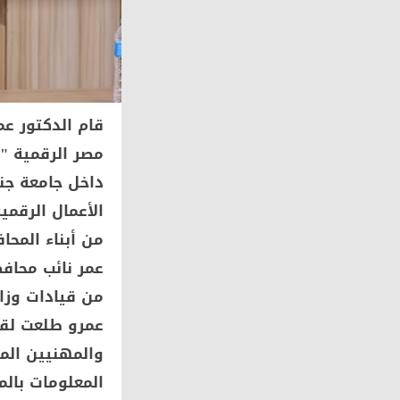
قام الدكتور عم
مصر الرقمية "ك
داخل جامعة جن
الأعمال الرقمي
من أبناء المحا
عمر نائب محاف
من قيادات وزار
عمرو طلعت لقا
والمهنيين المس
المعلومات بال