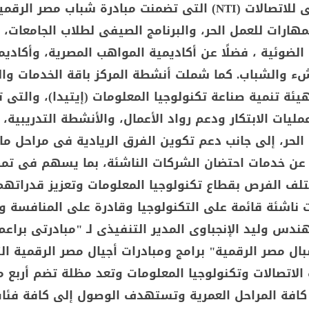
المعهد القومى للاتصالات (NTI) التى تضمنت مبادرة شباب مصر الرقم
مهارات للعمل الحر، والبرنامج الصيفى لطلاب الجامعات، و
 الضوئية ، فضلًا عن أكاديمية المواهب المصرية، وأكاديم
شء والشباب. كما شملت أنشطة المركز باقة الخدمات وال
ئة تنمية صناعة تكنولوجيا المعلومات (إيتيدا)، والتى 
مليات الابتكار ودعم رواد الأعمال، والأنشطة التدريبية، 
الحر، إلى جانب دعم تكوين الفرق الريادية فى مراحل ما
 عن خدمات احتضان الشركات الناشئة، بما يسهم فى تم
لف الفرص بقطاع تكنولوجيا المعلومات وتعزيز قدراته
اشئة قائمة على التكنولوجيا وقادرة على المنافسة وا
دس وليد الإنجباوى المدير التنفيذى لـ "مبادرتى براعم
ال مصر الرقمية" برامج ومبادرات أجيال مصر الرقمية ال
الاتصالات وتكنولوجيا المعلومات وتعد مظلة تضم أربع م
كافة المراحل العمرية وتستهدف الوصول إلى كافة فئا