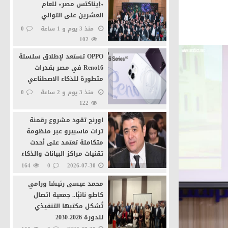
«إيناكتس مصر» للعام
العشرين على التوالي
ة
منذ 3 يوم و 1 ساعة
0
102
OPPO تستعد لإطلاق سلسلة
Reno16 في مصر بقدرات
متطورة للذكاء الاصطناعي
منذ 3 يوم و 2 ساعة
0
ية بالقاهرة
122
اورنچ تقود مشروع رقمنة
تراث ماسبيرو عبر منظومة
متكاملة تعتمد على أحدث
تقنيات مراكز البيانات والذكاء
الاصطناعى
164
0
2026-07-30
محمد عيسى رئيسًا ورامي
كاطو نائبًا.. جمعية اتصال
تُشكل مكتبها التنفيذي
للدورة 2026-2030