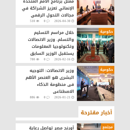
ممثل برنامج الأمم المتحدة
الإنمائي تعزيز الشراكة في
مجالات التحول الرقمي
510
0
2026-04-30
والذكاء الاصطناعي
حكومية
خلال مراسم التسليم
والتسلم. وزير الاتصالات
وتكنولوجيا المعلومات
يستقبل الوزير السابق
780
0
2026-02-16
ويبحث معه ملفات العمل
بالوزارة.
حكومية
وزير الاتصالات: التوجيه
البشرى هو العنصر الأهم
فى منظومة الذكاء
الاصطناعى
886
0
2026-01-21
أخبار مقترحة
مجتمع
أورنچ مصر تواصل رعاية