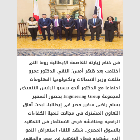
فى ختام زيارته للعاصمة الإيطالية روما التى
أختتمت بعد ظهر أمس؛ التقي الدكتور عمرو
طلعت وزير الاتصالات وتكنولوجيا المعلومات
اجتماعا مع الدكتور ألدو بيسيو الرئيس التنفيذى
لمجموعة Engineering Group بحضور السفير
بسام راضى سفير مصر فى إيطاليا، لبحث آفاق
التعاون المشترك فى مجالات تنمية الكفاءات
الرقمية ومناقشة فرص الاستثمار فى التعهيد
بالسوق المصرى. شهد اللقاء استعراض النمو
الذى يشهده قطاع التعهيد فى مصر والجهود