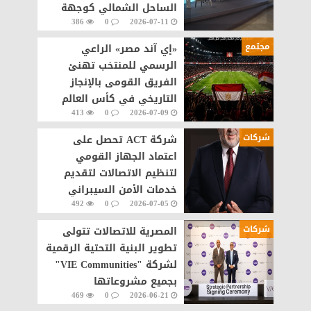
الساحل الشمالي كوجهة
386
0
2026-07-11
سياحية عالمية
مجتمع
«إي آند مصر» الراعي
الرسمي للمنتخب تهنئ
الفريق القومى بالإنجاز
التاريخي في كأس العالم
413
0
2026-07-09
شركات
شركة ACT تحصل على
اعتماد الجهاز القومي
لتنظيم الاتصالات لتقديم
خدمات الأمن السيبراني
492
0
2026-07-05
مصر
شركات
المصرية للاتصالات تتولى
تطوير البنية التحتية الرقمية
لشركة "VIE Communities"
بجميع مشروعاتها
469
0
2026-06-21