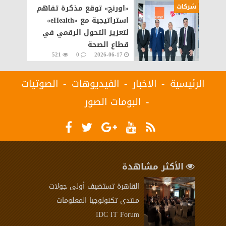
شركات
«اورنچ» توقع مذكرة تفاهم
استراتيجية مع «eHealth»
لتعزيز التحول الرقمي في
قطاع الصحة
521
0
2026-06-17
الرئيسية
الاخبار
الفيديوهات
الصوتيات
البومات الصور
الأكثر مشاهدة
القاهرة تستضيف أولى جولات
منتدى تكنولوجيا المعلومات
IDC IT Forum