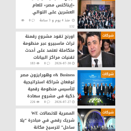
«إيناكتس مصر» للعام
العشرين على التوالي
منذ 4 يوم و 3 ساعة
0
132
شركات
اورنچ تقود مشروع رقمنة
تراث ماسبيرو عبر منظومة
متكاملة تعتمد على أحدث
تقنيات مراكز البيانات
183
0
2026-07-30
والذكاء الاصطناعى
شركات
e& Business وهورايزون مصر
توقعان شراكة استراتيجية
لتأسيس منظومة رقمية
ذكية في مشروع سعادة
226
0
2026-07-27
القاهرة الجديدة
شركات
المصرية للاتصالات WE
شريك رقمي في مبادرة “يلا
ساحل” لترسيخ مكانة