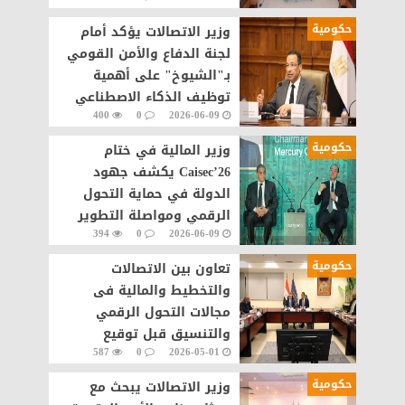
حكومية
وزير الاتصالات يؤكد أمام
لجنة الدفاع والأمن القومي
بـ"الشيوخ" على أهمية
توظيف الذكاء الاصطناعي
400
0
2026-06-09
في مجال الأمن السيبراني
حكومية
وزير المالية في ختام
Caisec’26 يكشف جهود
الدولة في حماية التحول
الرقمي ومواصلة التطوير
394
0
2026-06-09
حكومية
تعاون بين الاتصالات
والتخطيط والمالية فى
مجالات التحول الرقمي
والتنسيق قبل توقيع
587
0
2026-05-01
الاتفاقيات مع الشركات
العالمية
حكومية
وزير الاتصالات يبحث مع