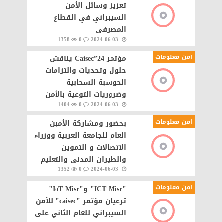
تعزيز وسائل الأمن
السيبراني في القطاع
المصرفي
1358
0
2024-06-03
امن معلومات
مؤتمر Caisec”24 يناقش
حلول وتحديات والتزامات
الحوسبة السحابية
وضروريات التوعية بالأمن
1404
0
2024-06-03
السيبراني وسط سيل
الهجمات الرقمية،
امن معلومات
بحضور ومشاركة الأمين
العام للجامعة العربية ووزراء
الاتصالات و التموين
والطيران المدني والتعليم
1352
0
2024-06-03
العالي انطلاق فعاليات
مؤتمر أمن المعلومات
امن معلومات
"ICT Misr" و"IoT Misr"
والأمن
ترعيان مؤتمر "caisec" للأمن
السيبراني للعام الثاني على