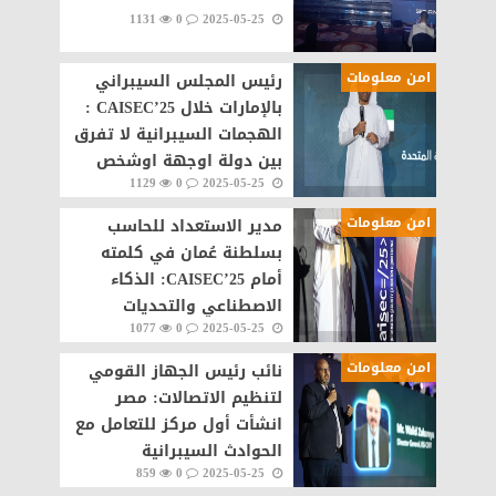
1131
0
2025-05-25
امن معلومات
رئيس المجلس السيبراني
بالإمارات خلال CAISEC’25 :
الهجمات السيبرانية لا تفرق
بين دولة اوجهة اوشخص
1129
0
2025-05-25
امن معلومات
مدير الاستعداد للحاسب
بسلطنة عُمان في كلمته
أمام CAISEC’25: الذكاء
الاصطناعي والتحديات
1077
0
2025-05-25
الجيوسياسية يعيدان تشكيل
مشهد الأمن السيبراني
امن معلومات
نائب رئيس الجهاز القومي
لتنظيم الاتصالات: مصر
انشأت أول مركز للتعامل مع
الحوادث السيبرانية
859
0
2025-05-25