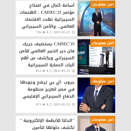
امن معلومات
أسامة كمال في افتتاح
مؤتمر CAISEC'25 : الهجمات
السيبرانية تهدد الاقتصاد
العالمي.. والأمن السيبراني
736
0
2025-05-25
لم يعد خيارًا بل أولوية
امن معلومات
CAISEC’25 يستضيف جريك
فان دير الخبير العالمي للأمن
السيبراني ويكشف عن أهم
آليات الحماية السيبرانية
853
0
2025-05-25
امن معلومات
جروب -آي بي ترسّخ وجودها
في مصر لتعزيز منظومة
الدفاع السيبراني الإقليمي
671
0
2025-05-25
امن معلومات
"الدلتا للأنظمة الإلكترونية "
تكشف حلولها لتأمين