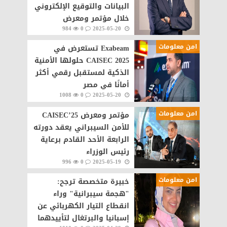
البيانات والتوقيع الإلكتروني
خلال مؤتمر ومعرض
984
0
2025-05-20
CAISEC’25
امن معلومات
Exabeam تستعرض في
CAISEC 2025 حلولها الأمنية
الذكية لمستقبل رقمي أكثر
أمانًا في مصر
1008
0
2025-05-20
امن معلومات
مؤتمر ومعرض CAISEC’25
للأمن السيبراني يعقد دورته
الرابعة الأحد القادم برعاية
رئيس الوزراء
996
0
2025-05-19
امن معلومات
خبيرة متخصصة ترجح:
"هجمة سيبرانية" وراء
انقطاع التيار الكهربائي عن
إسبانيا والبرتغال لتأييدهما