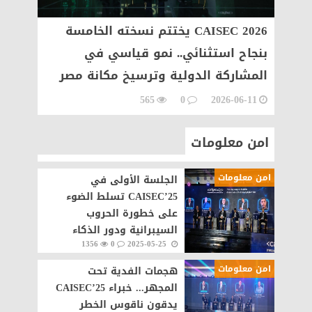
اني
CAISEC 2026 يختتم نسخته الخامسة
بنجاح استثنائي.. نمو قياسي في
الإلكت
جيا
المشاركة الدولية وترسيخ مكانة مصر
للأمن 
كمركز إقليمي للأمن السيبراني
الدول
06-09
565
0
2026-06-11
امن معلومات
امن معلومات
الجلسة الأولى في
CAISEC’25 تسلط الضوء
على خطورة الحروب
السيبرانية ودور الذكاء
1356
0
2025-05-25
الاصطناعي في الأمن
الرقمي العالمي
امن معلومات
هجمات الفدية تحت
المجهر... خبراء CAISEC’25
يدقون ناقوس الخطر