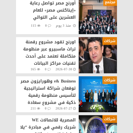
مجتمع
أورنچ مصر تواصل رعاية
«إيناكتس مصر» للعام
العشرين على التوالي
منذ 3 يوم
0
115
شركات
اورنچ تقود مشروع رقمنة
تراث ماسبيرو عبر منظومة
متكاملة تعتمد على أحدث
تقنيات مراكز البيانات
165
0
2026-07-30
والذكاء الاصطناعى
شركات
e& Business وهورايزون مصر
توقعان شراكة استراتيجية
لتأسيس منظومة رقمية
ذكية في مشروع سعادة
211
0
2026-07-27
القاهرة الجديدة
شركات
المصرية للاتصالات WE
شريك رقمي في مبادرة “يلا