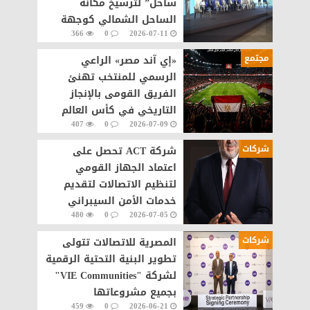
ساحل” لترسيخ مكانة
الساحل الشمالي كوجهة
366
0
2026-07-11
سياحية عالمية
مجتمع
«إي آند مصر» الراعي
الرسمي للمنتخب تهنئ
الفريق القومى بالإنجاز
التاريخي في كأس العالم
407
0
2026-07-09
شركات
شركة ACT تحصل على
اعتماد الجهاز القومي
لتنظيم الاتصالات لتقديم
خدمات الأمن السيبراني
480
0
2026-07-05
مصر
شركات
المصرية للاتصالات تتولى
تطوير البنية التحتية الرقمية
لشركة "VIE Communities"
بجميع مشروعاتها
459
0
2026-06-21