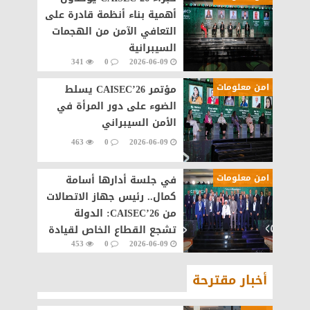
أهمية بناء أنظمة قادرة على
التعافي الآمن من الهجمات
السيبرانية
341
0
2026-06-09
امن معلومات
مؤتمر CAISEC’26 يسلط
الضوء على دور المرأة في
الأمن السيبراني
463
0
2026-06-09
امن معلومات
في جلسة أدارها أسامة
كمال.. رئيس جهاز الاتصالات
من CAISEC’26: الدولة
تشجع القطاع الخاص لقيادة
453
0
2026-06-09
خدمات الأمن السيبراني
أخبار مقترحة