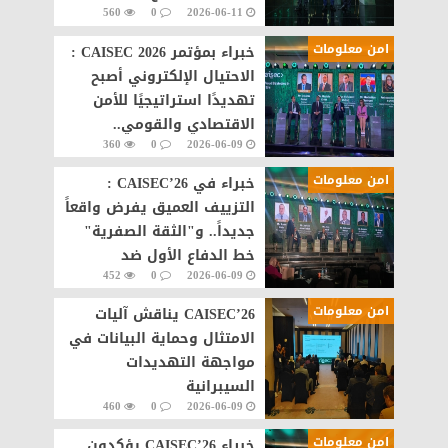
560
0
2026-06-11
كمركز إقليمي للأمن
السيبراني
امن معلومات
خبراء بمؤتمر CAISEC 2026 :
الاحتيال الإلكتروني أصبح
تهديدًا استراتيجيًا للأمن
الاقتصادي والقومي..
360
0
2026-06-09
والتعاون الدولي ضرورة
لمواجهته
امن معلومات
خبراء في CAISEC’26 :
التزييف العميق يفرض واقعاً
جديداً.. و"الثقة الصفرية"
خط الدفاع الأول ضد
452
0
2026-06-09
المحتوى المزيف
امن معلومات
CAISEC’26 يناقش آليات
الامتثال وحماية البيانات في
مواجهة التهديدات
السيبرانية
460
0
2026-06-09
امن معلومات
خبراء CAISEC’26 يؤكدون