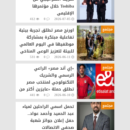
Toshiba خلال مؤتمرها
الإقليمي
412
0
2026-07-05
مجتمع
اورنچ مصر تطلق تجربة بيئية
تفاعلية مبتكرة بمشاركة
موظفيها في اليوم العالمي
للبيئة لتعزيز الوعي المناخي
531
0
2026-06-11
مجتمع
«إي آند مصر» الراعي
الرسمي والشريك
التكنولوجي لمنتخب مصر
تطلق حملة «عايزين أكتر من
441
0
2026-06-10
اللي بنحلم بيه» في مونديال
2026
مجتمع
تحمل اسمي الراحلين لمياء
عبد الحميد وأحمد عواد..
حفل إعلان جوائز شعبة
صحفي الاتصالات