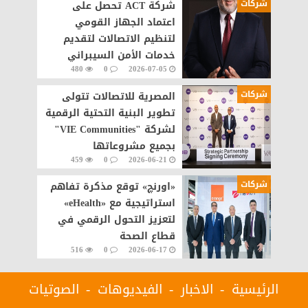
شركات
شركة ACT تحصل على
اعتماد الجهاز القومي
لتنظيم الاتصالات لتقديم
خدمات الأمن السيبراني
480
0
2026-07-05
مصر
شركات
المصرية للاتصالات تتولى
تطوير البنية التحتية الرقمية
لشركة "VIE Communities"
بجميع مشروعاتها
459
0
2026-06-21
شركات
«اورنچ» توقع مذكرة تفاهم
استراتيجية مع «eHealth»
لتعزيز التحول الرقمي في
قطاع الصحة
516
0
2026-06-17
الرئيسية
الاخبار
الفيديوهات
الصوتيات