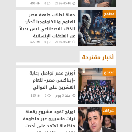
496
0
2026-05-07
والتكنولوجيا ١٥ مايو
مجتمع
حملة لطلاب جامعة مصر
للعلوم والتكنولوجيا تُحذّر:
الذكاء الاصطناعي ليس بديلاً
عن العلاقات الإنسانية
527
0
2026-05-05
أخبار مقترحة
مجتمع
أورنچ مصر تواصل رعاية
«إيناكتس مصر» للعام
العشرين على التوالي
منذ 3 يوم
0
115
شركات
اورنچ تقود مشروع رقمنة
تراث ماسبيرو عبر منظومة
متكاملة تعتمد على أحدث