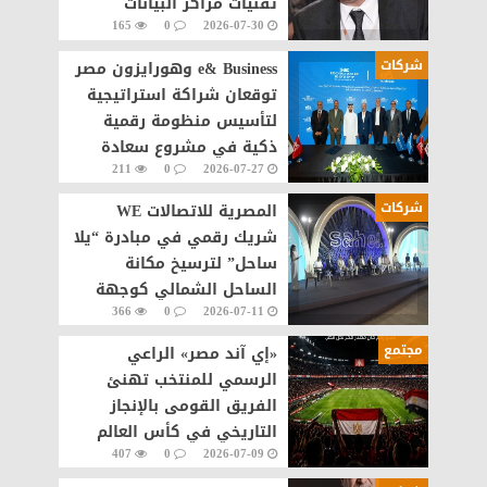
تقنيات مراكز البيانات
165
0
2026-07-30
والذكاء الاصطناعى
شركات
e& Business وهورايزون مصر
توقعان شراكة استراتيجية
لتأسيس منظومة رقمية
ذكية في مشروع سعادة
211
0
2026-07-27
القاهرة الجديدة
شركات
المصرية للاتصالات WE
شريك رقمي في مبادرة “يلا
ساحل” لترسيخ مكانة
الساحل الشمالي كوجهة
366
0
2026-07-11
سياحية عالمية
مجتمع
«إي آند مصر» الراعي
الرسمي للمنتخب تهنئ
الفريق القومى بالإنجاز
التاريخي في كأس العالم
407
0
2026-07-09