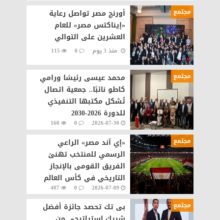
مجتمع
أورنچ مصر تواصل رعاية
«إيناكتس مصر» للعام
العشرين على التوالي
منذ 3 يوم
0
115
مجتمع
محمد عيسى رئيسًا ورامي
كاطو نائبًا.. جمعية اتصال
تُشكل مكتبها التنفيذي
للدورة 2026-2030
160
0
2026-07-30
مجتمع
«إي آند مصر» الراعي
الرسمي للمنتخب تهنئ
الفريق القومى بالإنجاز
التاريخي في كأس العالم
407
0
2026-07-09
مجتمع
بى تك تحصد جائزة أفضل
شريك استراتيجي من