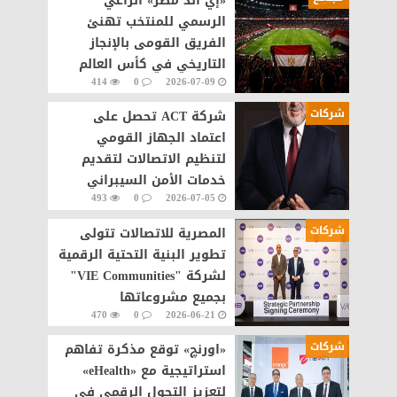
«إي آند مصر» الراعي
الرسمي للمنتخب تهنئ
الفريق القومى بالإنجاز
التاريخي في كأس العالم
414
0
2026-07-09
شركات
شركة ACT تحصل على
اعتماد الجهاز القومي
لتنظيم الاتصالات لتقديم
خدمات الأمن السيبراني
493
0
2026-07-05
مصر
شركات
المصرية للاتصالات تتولى
تطوير البنية التحتية الرقمية
لشركة "VIE Communities"
بجميع مشروعاتها
470
0
2026-06-21
شركات
«اورنچ» توقع مذكرة تفاهم
استراتيجية مع «eHealth»
لتعزيز التحول الرقمي في