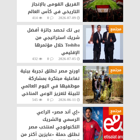
الفريق القومى بالإنجاز
التاريخي في كأس العالم
414
0
2026-07-09
مجتمع
بى تك تحصد جائزة أفضل
شريك استراتيجي من
Toshiba خلال مؤتمرها
الإقليمي
432
0
2026-07-05
مجتمع
اورنچ مصر تطلق تجربة بيئية
تفاعلية مبتكرة بمشاركة
موظفيها في اليوم العالمي
للبيئة لتعزيز الوعي المناخي
545
0
2026-06-11
مجتمع
«إي آند مصر» الراعي
الرسمي والشريك
التكنولوجي لمنتخب مصر
تطلق حملة «عايزين أكتر من