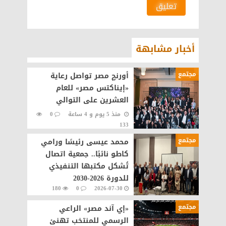
تعليق
أخبار مشابهة
مجتمع
أورنچ مصر تواصل رعاية
«إيناكتس مصر» للعام
العشرين على التوالي
منذ 5 يوم و 4 ساعة
0
133
مجتمع
محمد عيسى رئيسًا ورامي
كاطو نائبًا.. جمعية اتصال
تُشكل مكتبها التنفيذي
للدورة 2026-2030
180
0
2026-07-30
مجتمع
«إي آند مصر» الراعي
الرسمي للمنتخب تهنئ