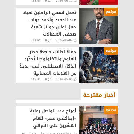
448
0
2026-06-10
اللي بنحلم بيه» في مونديال
2026
مجتمع
تحمل اسمي الراحلين لمياء
عبد الحميد وأحمد عواد..
حفل إعلان جوائز شعبة
صحفي الاتصالات
501
0
2026-05-07
والتكنولوجيا ١٥ مايو
مجتمع
حملة لطلاب جامعة مصر
للعلوم والتكنولوجيا تُحذّر:
الذكاء الاصطناعي ليس بديلاً
عن العلاقات الإنسانية
535
0
2026-05-05
أخبار مقترحة
مجتمع
أورنچ مصر تواصل رعاية
«إيناكتس مصر» للعام
العشرين على التوالي
منذ 5 يوم و 4 ساعة
0