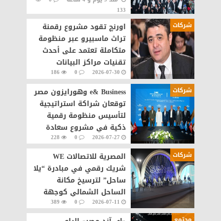
133
شركات
اورنچ تقود مشروع رقمنة
تراث ماسبيرو عبر منظومة
متكاملة تعتمد على أحدث
تقنيات مراكز البيانات
186
0
2026-07-30
والذكاء الاصطناعى
شركات
e& Business وهورايزون مصر
توقعان شراكة استراتيجية
لتأسيس منظومة رقمية
ذكية في مشروع سعادة
228
0
2026-07-27
القاهرة الجديدة
شركات
المصرية للاتصالات WE
شريك رقمي في مبادرة “يلا
ساحل” لترسيخ مكانة
الساحل الشمالي كوجهة
389
0
2026-07-11
سياحية عالمية
مجتمع