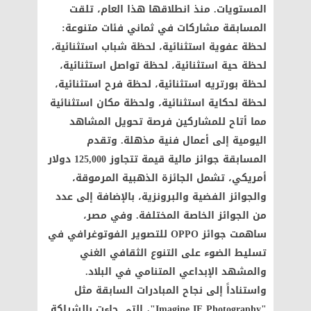
المستويات. منذ انطلاقها هذا العام، تلقت
المسابقة مشاركات في ثماني فئات متنوعة:
لحظة عفوية استثنائية، لحظة شباب استثنائية،
لحظة حية استثنائية، لحظة تواصل استثنائية،
لحظة بورتريه استثنائية، لحظة فرح استثنائية،
لحظة لحكاية استثنائية، ولحظة مكان استثنائية
مما أتاح للمشاركين فرصة تحويل المشاهد
اليومية إلى أعمال فنية مذهلة. وتقدم
المسابقة جوائز مالية قيمة تتجاوز 125,000 دولار
أمريكي، تشمل الجائزة الذهبية المرموقة،
والجوائز الفضية والبرونزية، بالإضافة إلى عدد
من الجوائز الخاصة المختلفة. وفي مصر،
ساهمت جوائز OPPO للتصوير الفوتوغرافي في
تسليط الضوء على التنوع الثقافي الغني
والمشهد الإبداعي المتنامي في البلاد.
واستناداً إلى نجاح المبادرات السابقة مثل
"Imagine IF Photography"، التي جاءت بالشراكة