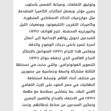
وتوثيق الثقافات، وصياغة القصص بأسلوب
بصري مؤثر. وبفضل ابتكارات الكاميرا المتقدمة
مثل خوارزميات الذكاء الاصطناعي المتطورة،
وكاميرات التقريب (التليفوتو)، ووضعيات الليل
والبورتريه المحسّنة، تتيح هواتف OPPO
للمبدعين تحويل رؤاهم الإبداعية إلى أعمال
آسرة تتميز بأعلى درجات الوضوح والدقة.
ويعكس هذا التزام OPPO المتواصل بالابتكار
النجاح العالمي الذي تحققه جوائز OPPO
للتصوير الفوتوغرافي، والتي جذبت في نسختها
الثالثة مشاركة واسعة وحماسية من مصورين
من مختلف أنحاء العالم. ويُسلط استضافة
النهائيات في مصر الضوء على الإرث الثقافي
الغني للبلاد، بما يتماشى بسلاسة مع مهمة
OPPO في الاحتفاء بالإبداع والتعبير البصري
وتمكين المبدعين من صناعة لحظاتهم. وتحت