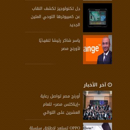
دِل تكنولوجيز تكشف النقاب
عن كمبيوترها اللوحي المتين
الجديد
ياسر شاكر رئيسًا تنفيذيًا
لأورنج مصر
آخر الأخبار
أورنچ مصر تواصل رعاية
«إيناكتس مصر» للعام
العشرين على التوالي
OPPO تستعد لإطلاق سلسلة