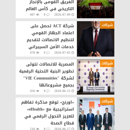
الفريق القومى بالإنجاز
التاريخي في كأس العالم
407
0
2026-07-09
شركات
شركة ACT تحصل على
اعتماد الجهاز القومي
لتنظيم الاتصالات لتقديم
خدمات الأمن السيبراني
478
0
2026-07-05
مصر
شركات
المصرية للاتصالات تتولى
تطوير البنية التحتية الرقمية
لشركة "VIE Communities"
بجميع مشروعاتها
456
0
2026-06-21
شركات
«اورنچ» توقع مذكرة تفاهم
استراتيجية مع «eHealth»
لتعزيز التحول الرقمي في
قطاع الصحة
516
0
2026-06-17