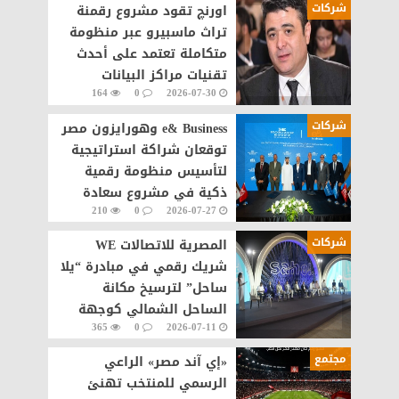
شركات
اورنچ تقود مشروع رقمنة
تراث ماسبيرو عبر منظومة
متكاملة تعتمد على أحدث
تقنيات مراكز البيانات
164
0
2026-07-30
والذكاء الاصطناعى
شركات
e& Business وهورايزون مصر
توقعان شراكة استراتيجية
لتأسيس منظومة رقمية
ذكية في مشروع سعادة
210
0
2026-07-27
القاهرة الجديدة
شركات
المصرية للاتصالات WE
شريك رقمي في مبادرة “يلا
ساحل” لترسيخ مكانة
الساحل الشمالي كوجهة
365
0
2026-07-11
سياحية عالمية
مجتمع
«إي آند مصر» الراعي
الرسمي للمنتخب تهنئ