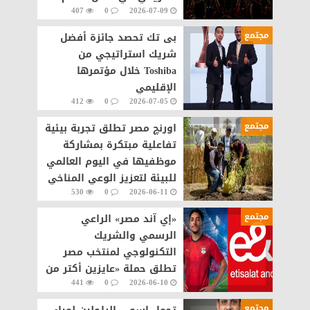
407
0
2026-07-09
مجتمع
بى تك تحصد جائزة أفضل
شريك استراتيجي من
Toshiba خلال مؤتمرها
الإقليمي
412
0
2026-07-05
مجتمع
اورنچ مصر تطلق تجربة بيئية
تفاعلية مبتكرة بمشاركة
موظفيها في اليوم العالمي
للبيئة لتعزيز الوعي المناخي
530
0
2026-06-11
مجتمع
«إي آند مصر» الراعي
الرسمي والشريك
التكنولوجي لمنتخب مصر
تطلق حملة «عايزين أكتر من
441
0
2026-06-10
اللي بنحلم بيه» في مونديال
2026
مجتمع