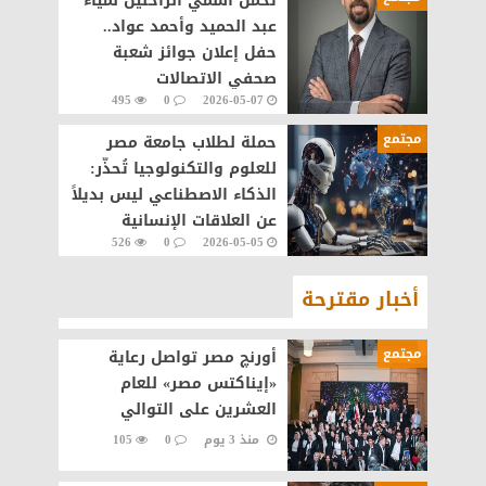
تحمل اسمي الراحلين لمياء
عبد الحميد وأحمد عواد..
حفل إعلان جوائز شعبة
صحفي الاتصالات
495
0
2026-05-07
والتكنولوجيا ١٥ مايو
مجتمع
حملة لطلاب جامعة مصر
للعلوم والتكنولوجيا تُحذّر:
الذكاء الاصطناعي ليس بديلاً
عن العلاقات الإنسانية
526
0
2026-05-05
أخبار مقترحة
مجتمع
أورنچ مصر تواصل رعاية
«إيناكتس مصر» للعام
العشرين على التوالي
منذ 3 يوم
0
105