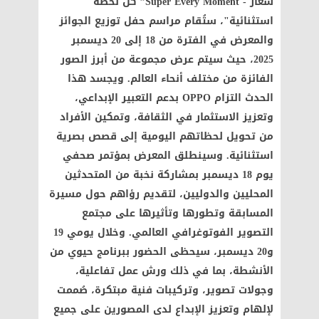
شعار - Super Every Moment” كل لحظة
استثنائية"، ستُقام مراسم حفل توزيع الجوائز
والمعرض في الفترة من 18 إلى 20 ديسمبر
2025، حيث سيتم عرض مجموعة من أبرز الصور
الفائزة من مختلف أنحاء العالم. ويجسد هذا
الحدث التزام OPPO بدعم التعبير الإبداعي،
وتعزيز الاستثمار في الثقافة، وتمكين الأفراد
من تحويل لحظاتهم اليومية إلى قصص بصرية
استثنائية. وسينطلق المعرض بمؤتمر صحفي
يوم 18 ديسمبر بمشاركة نخبة من المتحدثين
المحليين والدوليين، لتقديم رؤاهم حول مسيرة
المسابقة وتطورها وتأثيرها على مجتمع
التصوير الفوتوغرافي العالمي. وخلال يومي 19
و20 ديسمبر، سيحظى الحضور ببرنامج حيوي من
الأنشطة، بما في ذلك ورش عمل تفاعلية،
وجولات تصوير، وتركيبات فنية مبتكرة، صُممت
لإلهام وتعزيز الإبداع لدى المصورين على جميع