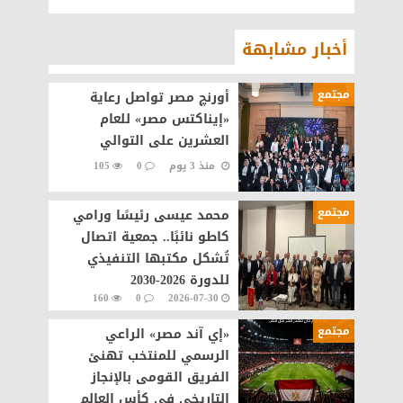
أخبار مشابهة
مجتمع
أورنچ مصر تواصل رعاية
«إيناكتس مصر» للعام
العشرين على التوالي
منذ 3 يوم
0
105
مجتمع
محمد عيسى رئيسًا ورامي
كاطو نائبًا.. جمعية اتصال
تُشكل مكتبها التنفيذي
للدورة 2026-2030
160
0
2026-07-30
مجتمع
«إي آند مصر» الراعي
الرسمي للمنتخب تهنئ
الفريق القومى بالإنجاز
التاريخي في كأس العالم