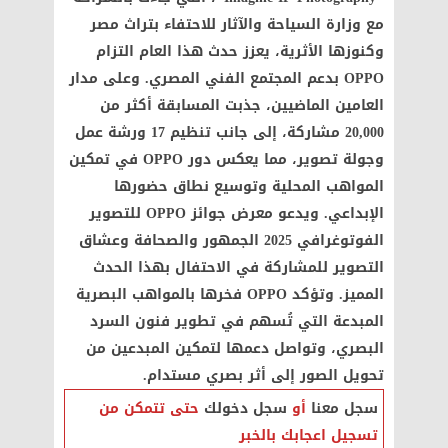
مع وزارة السياحة والآثار للاحتفاء بتراث مصر
وكنوزها الأثرية، يعزز حدث هذا العام التزام
OPPO بدعم المجتمع الفني المصري. وعلى مدار
العامين الماضيين، جذبت المسابقة أكثر من
20,000 مشاركة، إلى جانب تنظيم 17 ورشة عمل
وجولة تصوير، مما يعكس دور OPPO في تمكين
المواهب المحلية وتوسيع نطاق حضورها
الإبداعي. ويدعو معرض جوائز OPPO للتصوير
الفوتوغرافي 2025 الجمهور والصحافة وعشاق
التصوير للمشاركة في الاحتفال بهذا الحدث
المميز. وتؤكد OPPO فخرها بالمواهب البصرية
المبدعة التي تُسهم في تطوير فنون السرد
البصري، وتواصل دعمها لتمكين المبدعين من
تحويل الصور إلى أثر بصري مستدام.
سجل معنا
أو
سجل دخولك
حتى تتمكن من
تسجيل اعجابك بالخبر