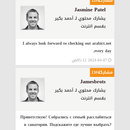
مشاركة#12
Jasmine Patel
يشارك محتوي لـ أحمد بكير
بقسم انترنت
I always look forward to checking out arabict.net
every day.
2024-04-07 05:12ص
مشاركة#13
Jamesbrots
يشارك محتوي لـ أحمد بكير
بقسم انترنت
Приветствую! Собрались с семьей расслабиться
в санатории. Подскажите где лучше выбрать?