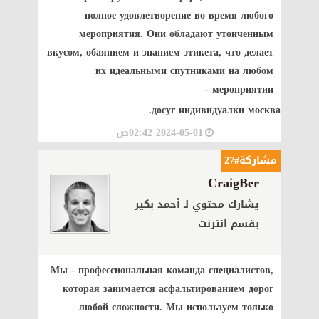
полное удовлетворение во время любого
мероприятия. Они обладают утонченным
вкусом, обаянием и знанием этикета, что делает
их идеальными спутниками на любом
мероприятии -
досуг индивидуалки москва.
2024-05-01 02:42ص
مشاركة#27
CraigBer
يشارك محتوي لـ أحمد بكير
بقسم انترنت
Мы - профессиональная команда специалистов,
которая занимается асфальтированием дорог
любой сложности. Мы используем только