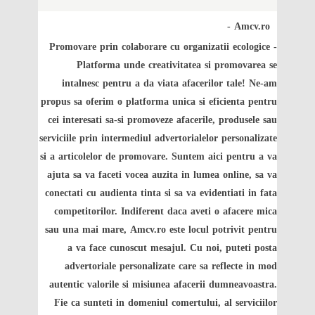
Amcv.ro -
Promovare prin colaborare cu organizatii ecologice
-
Platforma unde creativitatea si promovarea se
intalnesc pentru a da viata afacerilor tale! Ne-am
propus sa oferim o platforma unica si eficienta pentru
cei interesati sa-si promoveze afacerile, produsele sau
serviciile prin intermediul advertorialelor personalizate
si a articolelor de promovare. Suntem aici pentru a va
ajuta sa va faceti vocea auzita in lumea online, sa va
conectati cu audienta tinta si sa va evidentiati in fata
competitorilor. Indiferent daca aveti o afacere mica
sau una mai mare, Amcv.ro este locul potrivit pentru
a va face cunoscut mesajul. Cu noi, puteti posta
advertoriale personalizate care sa reflecte in mod
autentic valorile si misiunea afacerii dumneavoastra.
Fie ca sunteti in domeniul comertului, al serviciilor