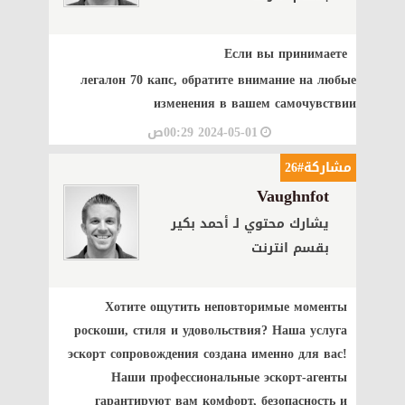
Если вы принимаете
легалон 70 капс
, обратите внимание на любые
изменения в вашем самочувствии
2024-05-01 00:29ص
مشاركة#26
Vaughnfot
يشارك محتوي لـ أحمد بكير
بقسم انترنت
Хотите ощутить неповторимые моменты
роскоши, стиля и удовольствия? Наша услуга
эскорт сопровождения создана именно для вас!
Наши профессиональные эскорт-агенты
гарантируют вам комфорт, безопасность и