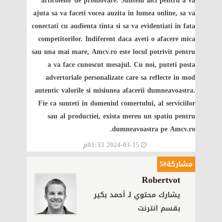
articolelor de promovare. Suntem aici pentru a va
ajuta sa va faceti vocea auzita in lumea online, sa va
conectati cu audienta tinta si sa va evidentiati in fata
competitorilor. Indiferent daca aveti o afacere mica
sau una mai mare, Amcv.ro este locul potrivit pentru
a va face cunoscut mesajul. Cu noi, puteti posta
advertoriale personalizate care sa reflecte in mod
autentic valorile si misiunea afacerii dumneavoastra.
Fie ca sunteti in domeniul comertului, al serviciilor
sau al productiei, exista mereu un spatiu pentru
dumneavoastra pe Amcv.ro.
2024-03-15 01:33م
مشاركة#5
Robertvot
يشارك محتوي لـ أحمد بكير
بقسم انترنت