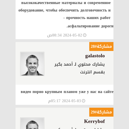
высококачественные материалы и современное
оборудование, чтобы обеспечить долговечность и
прочность наших работ -
асфальтирование дороги.
2024-05-02 00:34ص
مشاركة#28
galastolo
يشارك محتوي لـ أحمد بكير
بقسم انترنت
видео порно
крупным планом уже у нас на сайте
2024-05-03 05:17م
مشاركة#29
Kerrybof