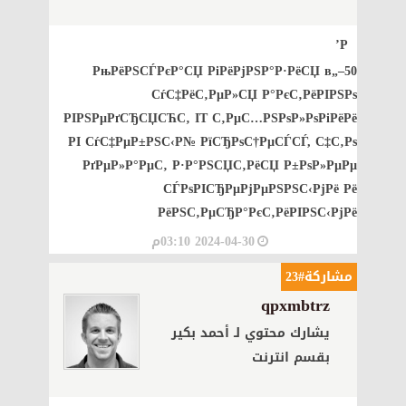
Р’
РњРёРЅСЃРєР°СЏ РіРёРјРЅР°Р·РёСЏ в„–50
СѓС‡РёС‚РµР»СЏ Р°РєС‚РёРІРЅРѕ
РІРЅРµРґСЂСЏСЋС‚ IT С‚РµС…РЅРѕР»РѕРіРёРё
РІ СѓС‡РµР±РЅС‹Р№ РїСЂРѕС†РµСЃСЃ, С‡С‚Рѕ
РґРµР»Р°РµС‚ Р·Р°РЅСЏС‚РёСЏ Р±РѕР»РµРµ
СЃРѕРІСЂРµРјРµРЅРЅС‹РјРё Рё
РёРЅС‚РµСЂР°РєС‚РёРІРЅС‹РјРё
2024-04-30 03:10م
مشاركة#23
qpxmbtrz
يشارك محتوي لـ أحمد بكير
بقسم انترنت