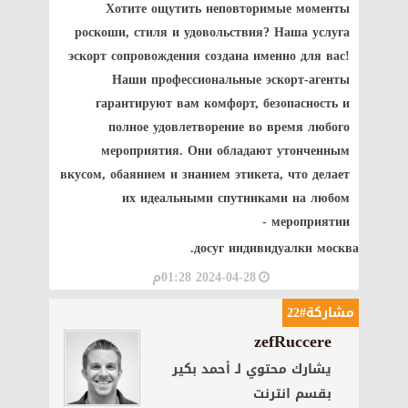
Хотите ощутить неповторимые моменты
роскоши, стиля и удовольствия? Наша услуга
эскорт сопровождения создана именно для вас!
Наши профессиональные эскорт-агенты
гарантируют вам комфорт, безопасность и
полное удовлетворение во время любого
мероприятия. Они обладают утонченным
вкусом, обаянием и знанием этикета, что делает
их идеальными спутниками на любом
мероприятии -
досуг индивидуалки москва.
2024-04-28 01:28م
مشاركة#22
zefRuccere
يشارك محتوي لـ أحمد بكير
بقسم انترنت