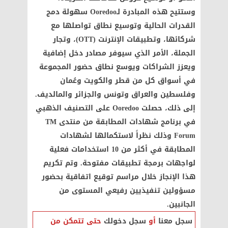
وستتيح هذه المبادرة لـOoredoo سهولة دمج
القدرات الحالية وتوسيع نطاق تواصلها مع
شركائها، وتطبيقات الإنترنت (OTT)، وتجار
الجملة، الأمر الذي سيوفر مصادر دخل إضافية
ويعزز الشراكات ويوسع نطاق حضور المجموعة
في أسواق كل من قطر والكويت وعُمان
وفلسطين والعراق وتونس والجزائر والمالديف.
إلى ذلك، حصلت Ooredoo على التصنيف الذهبي
في برنامج شهادات المطابقة من منتدى TM
Forum وذلك نظراً لاستكمالها لشهادات
المطابقة في أكثر من 10 استخدامات فعلية
لواجهات برمجة تطبيقات مفتوحة. وتم تكريم
هذا الإنجاز خلال مراسم توقيع اتفاقية بحضور
مسؤولين تنفيذيين رفيعي المستوى من
الجانبين.
سجل معنا
أو
سجل دخولك
حتى تتمكن من