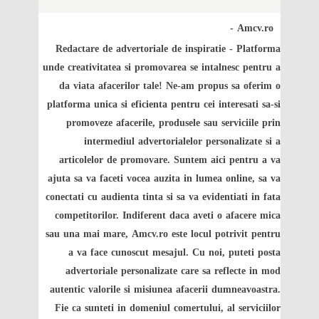
Amcv.ro -
Redactare de advertoriale de inspiratie
- Platforma
unde creativitatea si promovarea se intalnesc pentru a
da viata afacerilor tale! Ne-am propus sa oferim o
platforma unica si eficienta pentru cei interesati sa-si
promoveze afacerile, produsele sau serviciile prin
intermediul advertorialelor personalizate si a
articolelor de promovare. Suntem aici pentru a va
ajuta sa va faceti vocea auzita in lumea online, sa va
conectati cu audienta tinta si sa va evidentiati in fata
competitorilor. Indiferent daca aveti o afacere mica
sau una mai mare, Amcv.ro este locul potrivit pentru
a va face cunoscut mesajul. Cu noi, puteti posta
advertoriale personalizate care sa reflecte in mod
autentic valorile si misiunea afacerii dumneavoastra.
Fie ca sunteti in domeniul comertului, al serviciilor