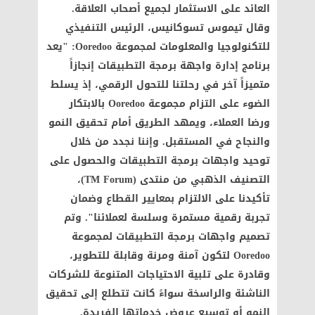
العائد على الاستثمار لجميع أصحاب العلاقة.
وقال تيموس تسوكانيس، الرئيس التنفيذي
للتكنولوجيا والمعلومات لمجموعة Ooredoo: "يعد
برنامج إدارة واجهة برمجة التطبيقات إنجازاً
متميزاً آخر في رحلتنا للتحول الرقمي، إذ يسلط
الضوء على التزام مجموعة Ooredoo بالابتكار
ورضا العملاء، ويمهد الطريق أمام تحقيق النمو
والنجاح في المستقبل. وإننا نجدد من خلال
توحيد واجهات برمجة التطبيقات والحصول على
التصنيف الذهبي من منتدى (TM Forum)،
تأكيدنا على الالتزام بمعايير القطاع وضمان
تجربة رقمية مستمرة وسلسة لعملائنا". وتم
تصميم واجهات برمجة التطبيقات لمجموعة
Ooredoo لتكون آمنة ومرنة وقابلة للتطوير،
وقادرة على تلبية الاحتياجات المتنوعة للشركات
الناشئة والراسخة سواءً كانت تتطلع إلى تحقيق
النمو أو توسيع عروض خدماتها الفريدة.