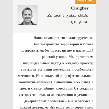
مشاركة#30
CraigBer
يشارك محتوي لـ أحمد بكير
بقسم انترنت
Наша компания специализируется на
благоустройстве территорий и готова
превратить любое пространство в настоящий
райский уголок. Мы предлагаем
индивидуальный подход к каждому проекту,
учитывая все ваши пожелания и особенности
местности. Наш опытный и профессиональный
коллектив обеспечит выполнение всех работ в
срок и с высочайшим качеством. От создания
уютных зон отдыха до озеленения и установки
декоративных элементов – мы заботимся о
каждой детали, чтобы ваша территория стала