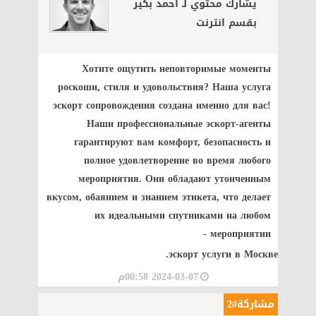
يشارك محتوي لـ أحمد بكير
بقسم انترنت
Хотите ощутить неповторимые моменты
роскоши, стиля и удовольствия? Наша услуга
эскорт сопровождения создана именно для вас!
Наши профессиональные эскорт-агенты
гарантируют вам комфорт, безопасность и
полное удовлетворение во время любого
мероприятия. Они обладают утонченным
вкусом, обаянием и знанием этикета, что делает
их идеальными спутниками на любом
мероприятии -
эскорт услуги в Москве.
2024-03-07 00:58م
مشاركة#2