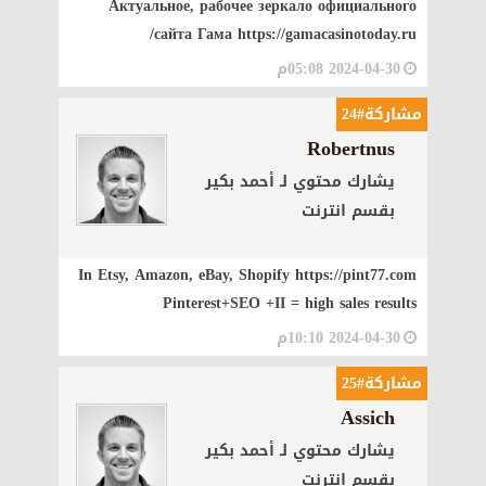
Актуальное, рабочее зеркало официального
сайта Гама https://gamacasinotoday.ru/
2024-04-30 05:08م
مشاركة#24
Robertnus
يشارك محتوي لـ أحمد بكير
بقسم انترنت
In Etsy, Amazon, eBay, Shopify https://pint77.com
Pinterest+SEO +II = high sales results
2024-04-30 10:10م
مشاركة#25
Assich
يشارك محتوي لـ أحمد بكير
بقسم انترنت