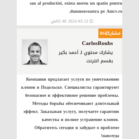
sau al productiei, exista mereu un spatiu pentru
dumneavoastra pe Amcv.ro.
2024-03-21 02:48ص
مشاركة#8
CarlosRoubs
يشارك محتوي لـ أحمد بكير
بقسم انترنت
Компания предлагает услуги по уничтожению
клопов в Подольске. Специалисты гарантируют
безопасное и эффективное решение проблемы.
Методы борьбы обеспечивают длительный
эффект. Заказывая услугу, получаете гарантию
качества и полное устранение клопов.
Обратитесь сегодня и забудьте о проблеме
навсегда!