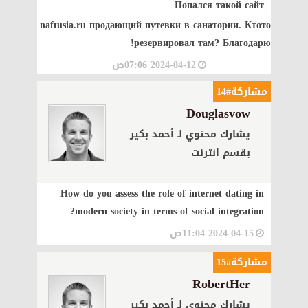
Попался такой сайт
naftusia.ru
продающий путевки в санатории. Ктото
резервировал там? Благодарю!
2024-04-12 07:06ص
مشاركة#14
Douglasvow
يشارك محتوي لـ أحمد بكير
بقسم انترنت
How do you assess the role of internet dating in
modern society in terms of social integration?
2024-04-15 11:04ص
مشاركة#15
RobertHer
يشارك محتوي لـ أحمد بكير