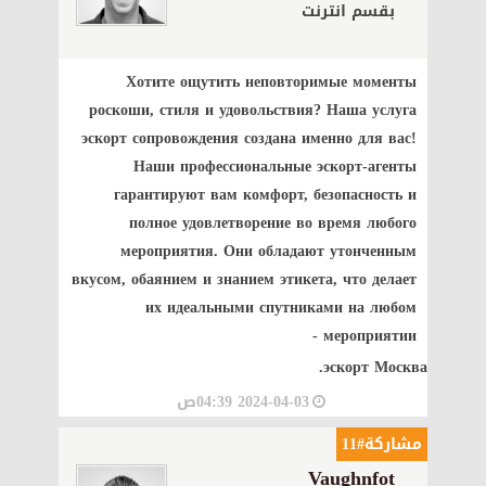
بقسم انترنت
Хотите ощутить неповторимые моменты
роскоши, стиля и удовольствия? Наша услуга
эскорт сопровождения создана именно для вас!
Наши профессиональные эскорт-агенты
гарантируют вам комфорт, безопасность и
полное удовлетворение во время любого
мероприятия. Они обладают утонченным
вкусом, обаянием и знанием этикета, что делает
их идеальными спутниками на любом
мероприятии -
эскорт Москва.
2024-04-03 04:39ص
مشاركة#11
Vaughnfot