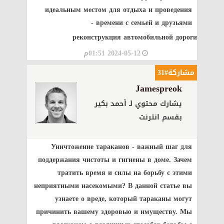
идеальным местом для отдыха и проведения
времени с семьей и друзьями -
реконструкция автомобильной дороги
2024-05-12 01:51م
مشاركة#31
Jamespreok
يشارك محتوي لـ أحمد بكير
بقسم انترنت
Уничтожение тараканов - важный шаг для
поддержания чистоты и гигиены в доме. Зачем
тратить время и силы на борьбу с этими
неприятными насекомыми? В данной статье вы
узнаете о вреде, который тараканы могут
причинить вашему здоровью и имуществу. Мы