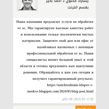
يشارك محتوي لـ أحمد بكير
بقسم انترنت
Наша компания предлагает услуги по обработке
от ос. Мы гарантируем высокое качество работ
и использование только экологически чистых
материалов. Защитите свой дом или офис от
назойливых насекомых с помощью
профессиональной обработки от ос. Наши
специалисты имеют большой опыт в этой
области и готовы предложить вам наилучшие
решения. Обращайтесь к нам уже сегодня и
получите гарантированный результат.
https://unichtozhenie-klopov-v-
moskve.blogspot.com/2024/05/blog-post.html
2024-05-11 02:48م