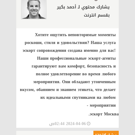
يشارك محتوي لـ أحمد بكير
بقسم انترنت
Хотите ощутить неповторимые моменты
роскоши, стиля и удовольствия? Наша услуга
эскорт сопровождения создана именно для вас!
Наши профессиональные эскорт-агенты
гарантируют вам комфорт, безопасность и
полное удовлетворение во время любого
мероприятия. Они обладают утонченным
вкусом, обаянием и знанием этикета, что делает
их идеальными спутниками на любом
мероприятии -
эскорт Москва.
2024-04-06 02:44ص