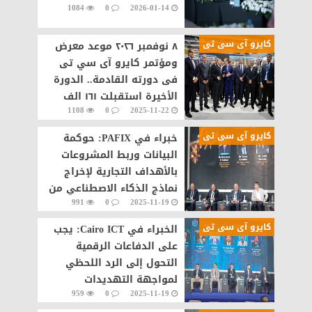
1084
0
2026-01-14
كايرو آى سى تى
٨ نوفمبر ٢٠٢٦ موعد معرض
ومؤتمر كايرو آى سي تى
فى دورته القادمة.. الدورة
الأخيرة استقبلت ١٦١ الف
1108
0
2025-11-22
زائر
كايرو آى سى تى
​خبراء في PAFIX: حوكمة
البيانات وربط المشروعات
بالأهداف التجارية لإخراج
نماذج الذكاء الاصطناعي من
991
0
2025-11-19
«الصندوق الأسود»
كايرو آى سى تى
​الخبراء في Cairo ICT: يجب
على الدفاعات الرقمية
التحول إلى الرد اللحظي
لمواجهة التهديدات
959
0
2025-11-19
التفاعلية