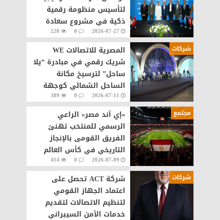
لتأسيس منظومة رقمية
ذكية في مشروع سعادة
228
0
2026-07-27
القاهرة الجديدة
شركات
المصرية للاتصالات WE
شريك رقمي في مبادرة “يلا
ساحل” لترسيخ مكانة
الساحل الشمالي كوجهة
389
0
2026-07-11
سياحية عالمية
مجتمع
«إي آند مصر» الراعي
الرسمي للمنتخب تهنئ
الفريق القومى بالإنجاز
التاريخي في كأس العالم
414
0
2026-07-09
شركات
شركة ACT تحصل على
اعتماد الجهاز القومي
لتنظيم الاتصالات لتقديم
خدمات الأمن السيبراني