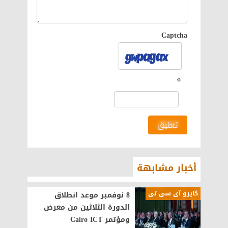
Captcha
تعليق
أخبار مشابهة
كايرو آى سى تى
8 نوفمبر موعد انطلاق
الدورة الثلاثين من معرض
ومؤتمر Cairo ICT