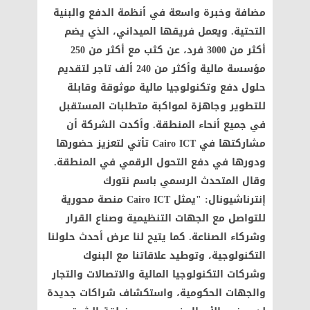
مضافة وخبرة واسعة في أنظمة الدفع والبنية
التحتية. ويعمل فريقها الميداني، الذي يضم
أكثر من 3000 فرد، عن كثب مع أكثر من 250
مؤسسة مالية وأكثر من 240 ألف تاجر لتقديم
حلول دفع وتكنولوجيا مالية موثوقة وقابلة
للتطوير وجاهزة لمواكبة متطلبات المستقبل
في جميع أنحاء المنطقة. وأكدت الشركة أن
مشاركتها في Cairo ICT تأتي لتعزيز حضورها
ودورها في دفع التحول الرقمي في المنطقة.
وقال المتحدث الرسمي باسم نتورك
إنترناشيونال: "يمثل Cairo ICT منصة محورية
للتواصل مع الجهات التنظيمية وصناع القرار
وشركاء الصناعة. كما يتيح لنا عرض أحدث حلولنا
التكنولوجية، وتوطيد علاقاتنا مع البنوك
وشركات التكنولوجيا المالية والاتصالات والتجار
والجهات الحكومية، واستكشاف شراكات جديدة