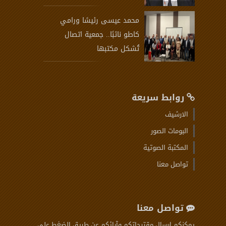
محمد عيسى رئيسًا ورامي
كاطو نائبًا.. جمعية اتصال
تُشكل مكتبها
روابط سريعة
الارشيف
البومات الصور
المكتبة الصوتية
تواصل معنا
تواصل معنا
يمكنكم إرسال مقترحاتكم وآرائكم عن طريق الضغط على