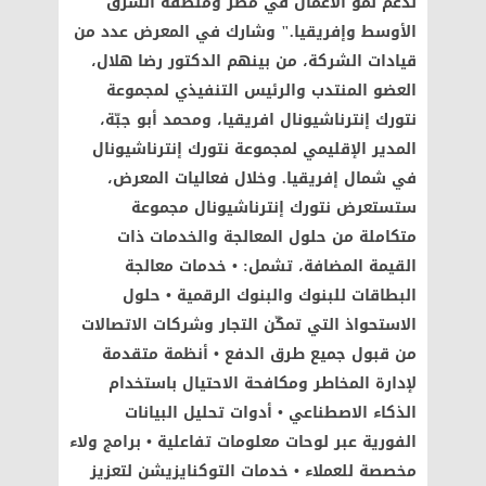
لدعم نمو الأعمال في مصر ومنطقة الشرق
الأوسط وإفريقيا." وشارك في المعرض عدد من
قيادات الشركة، من بينهم الدكتور رضا هلال،
العضو المنتدب والرئيس التنفيذي لمجموعة
نتورك إنترناشيونال افريقيا، ومحمد أبو جبّة،
المدير الإقليمي لمجموعة نتورك إنترناشيونال
في شمال إفريقيا. وخلال فعاليات المعرض،
ستستعرض نتورك إنترناشيونال مجموعة
متكاملة من حلول المعالجة والخدمات ذات
القيمة المضافة، تشمل: • خدمات معالجة
البطاقات للبنوك والبنوك الرقمية • حلول
الاستحواذ التي تمكّن التجار وشركات الاتصالات
من قبول جميع طرق الدفع • أنظمة متقدمة
لإدارة المخاطر ومكافحة الاحتيال باستخدام
الذكاء الاصطناعي • أدوات تحليل البيانات
الفورية عبر لوحات معلومات تفاعلية • برامج ولاء
مخصصة للعملاء • خدمات التوكنايزيشن لتعزيز