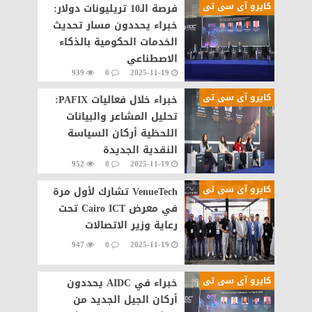
كايرو آى سى تى
​فرصة الـ10 تريليونات دولار:
خبراء يحددون مسار تحديث
الخدمات الحكومية بالذكاء
الاصطناعي
939
0
2025-11-19
كايرو آى سى تى
​خبراء خلال فعاليات PAFIX:
تحليل المشاعر والبيانات
اللحظية أركان السياسة
النقدية الجديدة
952
0
2025-11-19
كايرو آى سى تى
VenueTech تشارك لأول مرة
في معرض Cairo ICT تحت
رعاية وزير الاتصالات
947
0
2025-11-19
كايرو آى سى تى
​خبراء في AIDC يحددون
أركان الجيل الجديد من