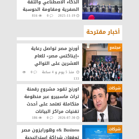
الذكاء الاصطناعي والثقة
الصفرية ومقاومة الحوسبة
816
0
2025-11-19
الكمومية
أخبار مقترحة
مجتمع
أورنچ مصر تواصل رعاية
«إيناكتس مصر» للعام
العشرين على التوالي
منذ 5 يوم و 4 ساعة
0
133
شركات
اورنچ تقود مشروع رقمنة
تراث ماسبيرو عبر منظومة
متكاملة تعتمد على أحدث
تقنيات مراكز البيانات
186
0
2026-07-30
والذكاء الاصطناعى
شركات
e& Business وهورايزون مصر
توقعان شراكة استراتيجية