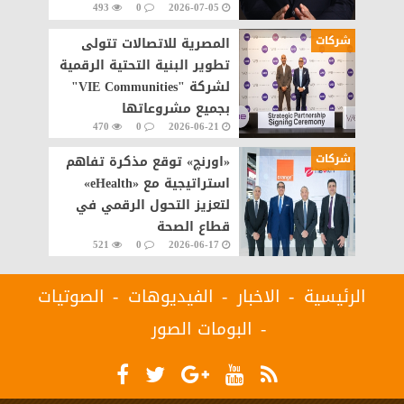
493
0
2026-07-05
مصر
شركات
المصرية للاتصالات تتولى
تطوير البنية التحتية الرقمية
لشركة "VIE Communities"
بجميع مشروعاتها
470
0
2026-06-21
شركات
«اورنچ» توقع مذكرة تفاهم
استراتيجية مع «eHealth»
لتعزيز التحول الرقمي في
قطاع الصحة
521
0
2026-06-17
الرئيسية
الاخبار
الفيديوهات
الصوتيات
البومات الصور