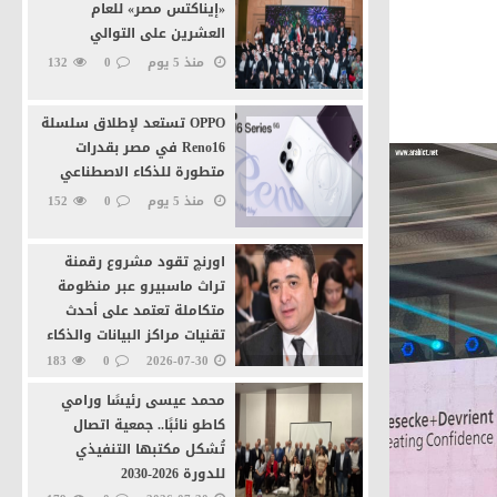
«إيناكتس مصر» للعام
العشرين على التوالي
منذ 5 يوم
0
132
OPPO تستعد لإطلاق سلسلة
ية بالقاهرة
Reno16 في مصر بقدرات
متطورة للذكاء الاصطناعي
منذ 5 يوم
0
152
اورنچ تقود مشروع رقمنة
تراث ماسبيرو عبر منظومة
متكاملة تعتمد على أحدث
تقنيات مراكز البيانات والذكاء
الاصطناعى
183
0
2026-07-30
محمد عيسى رئيسًا ورامي
كاطو نائبًا.. جمعية اتصال
تُشكل مكتبها التنفيذي
للدورة 2026-2030