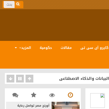
كايرو آى سى تى
مقالات
حكومية
المزيد+
بيانات والذكاء الاصطناعى
أورنچ مصر تواصل رعاية
ة