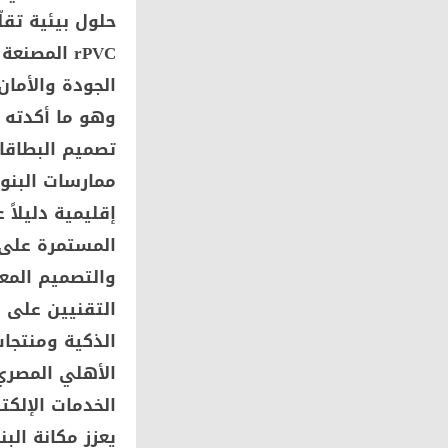
حلول بيئية تقل
الجودة والأمان
وهو ما أكدته ا
تصميم البطاقا
ممارسات البنوك
إقليمية دليلاً
المستمرة على 
والتصميم المعت
التقنيين على ا
الذكية ومنتجات 
الأهلي المصري
الخدمات الإلكت
يعزز مكانة الب