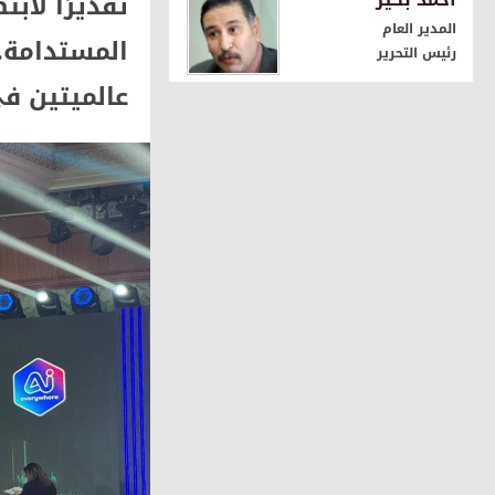
تقديرًا لاب
المدير العام
شركات
Flash و BanknBox تطلقان أول حل «Sound Box» للمدفوعات في السوق المصرية
المستدامة..
رئيس التحرير
عالميتين في جوائ
شركات
e& Business وهورايزون مصر توقعان شراكة استراتيجية لتأسيس منظومة رقمية ذكية في مشروع سعادة القاهرة الجديدة
حكومية
وزير الاتصالات وتكنولوجيا المعل
شركات
المصرية للاتصالات WE شريك رقمي في مبادرة “يلا ساحل” لترسيخ مكانة الساحل الشمالي كوجهة سياحية عالمية
مجتمع
أورنچ مصر تواصل رعاية «إيناكتس