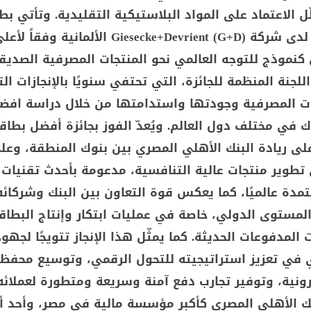
ّل الاعتماد على المواد البلاستيكية التقليدية. وتأتي بط
rPVC المصنعة لدى شركة Giesecke+Devrient (G+D) الألمان
 كنموذج للتوجه العالمي نحو المنتجات المصرفية الصديقة
للجنة المنظمة للجائزة، التي تحتفي سنويًا بالإنجازات ال
ت المصرفية وجودتها واستدامتها من خلال دراسة افض
 في مختلف دول العالم. ويُعدّ الفوز بجائزة أفضل بطاق
 على ريادة البنك الأهلي المصري بين بنوك المنطقة، وعل
تطوير منتجات عالية التنافسية، مدعومة بأحدث تقنيات 
مدة عالميًا، كما يعكس قوة التعاون بين البنك وشركائه
لمستوى الدولي، خاصة في عمليات ابتكار وإنتاج البطاق
المدفوعات الحديثة. كما يمثّل هذا الإنجاز تتويجًا لجهود
 في تعزيز استراتيجيته للتحول الرقمي، وتوسيع محفظ
رونية، وتوفير تجارب دفع آمنة وسريعة ومتطورة لعملائه
نك الأهلي المصري كأكبر مؤسسة مالية في مصر، وأحد أب