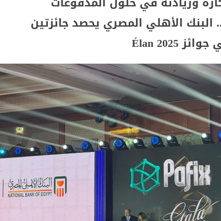
تكاره وريادته في حلول المدفوعات
 البنك الأهلي المصري يحصد جائزتين
ز Élan 2025
ومات يلتقي أعضاء لجنة التحول الرقمى بغرفة التجارة الأمريك
 مصر» للعام العشرين على التوالي