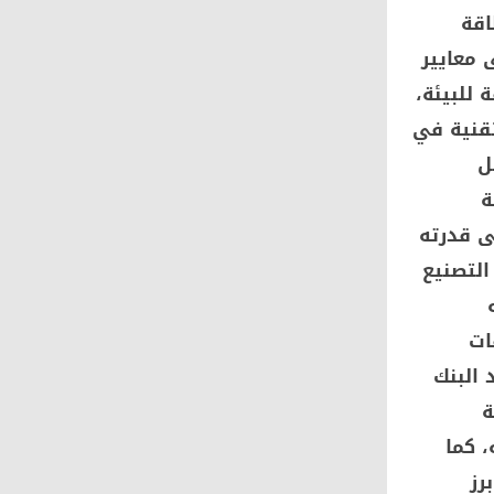
اقة
ية وفقاً لأعلى معايير
 للبيئة،
تقنية في
ل
ة
ى قدرته
التصنيع
ات
 البنك
ة
، كما
رز