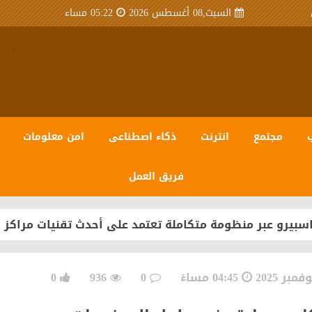
السبت,08 أغسطس 2026
05:22 مساء
.
مجتمع
انترنت
ذكاء اصطناعى
امن معلومات
 مصر» للعام العشرين على التوالي
فريق العمل
سبيرو عبر منظومة متكاملة تعتمد على أحدث تقنيات مراكز ال
.. جمعية اتصال تُشكل مكتبها التنفيذي للدورة 2026-2030
ر الإقليمي لشركة "كونيكتا" Konecta العالمية في القاهرة الجديدة
04:45 مساءً
0
936
0
ت يطلقان خدمة "تراخيص المحال العامة" عبر منصة مصر الرقمي