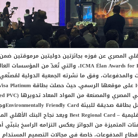
أهلي المصري عن فوزه بجائزتين دوليتين مرموقتين ضمن 
ICMA Élan Awards for Excellence 2025، والتي تُعدّ من المؤسس
 والمدفوعات، وفق ما نشرته الجمعية الدولية لمُصنّعي
على جائزة أفضل بطاقة صدي
أفضل بطاقة إقليمية – Best Regional Card ويعد نجاح البنك
ئات المتميزة من الجوائز يعكس التزامه الراسخ بتبنّي أ
 قطاع المدفوعات، خاصة في مجالات التصميم المستدام 