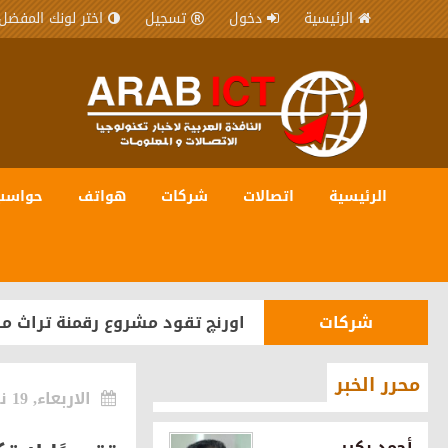
الرئيسية
دخول
تسجيل
اختر لونك المفضل
شركات
المصرية للاتصالات WE شريك رقمي في مبادرة “يلا ساحل” لترسيخ مكانة الساحل الشمالي كوجهة سياحية عالمية
الرئيسية
اتصالات
شركات
هواتف
حواسب
مجتمع
أورنچ مصر تواصل رعاية «إيناكتس
هواتف
OPPO تستعد لإطلاق سلسلة Reno16 في مصر بقدرات متطورة للذكاء الاصطناعي
شركات
اورنچ تقود مشروع رقمنة تراث ما
مجتمع
محمد عيسى رئيسًا ورامي كاطو نائبًا
محرر الخبر
انترنت
وزير الاتصالات وتكنولوجيا المعلومات يفتتح المق
الاربعاء, 19 نوفمبر 2025
حكومية
وزيرا التنمية المحلية والاتصالا
أحمد بكير