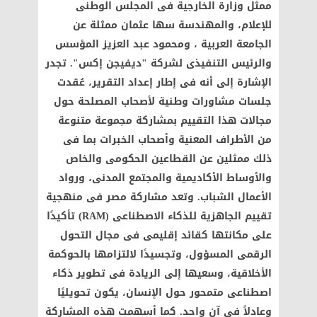
ممثل وزارة الخارجية فى المجلس الوطنى
للإعلام، والمهندسة سها عثمان ممثلة عن
الجامعة العربية ، ومحمود عبد العزيز المؤسس
والرئيس التنفيذى لشركة "ديفيجن إكس". تجدر
الإشارة إلى أنه فى إطار إعداد التقرير، عُقدت
جلسات مشاورات وطنية لأصحاب المصلحة حول
مجالات هذا التقييم بمشاركة مجموعة متنوعة
من الأطراف المعنية وأصحاب الخبرات بما فى
ذلك ممثلين عن القطاعين الحكومى والخاص
والأوساط الأكاديمية والمجتمع المدنى، ورواد
الأعمال الشباب. وتعد مشاركة مصر فى منهجية
تقييم الجاهزية للذكاء الاصطناعى (RAM) تأكيدًا
على مكانتها كقائد إقليمى فى مجال التحول
الرقمى المسؤول، وتجسيدًا لالتزامها بالحوكمة
الأخلاقية، وسعيها إلى الريادة فى تطوير ذكاء
اصطناعى متمحور حول الإنسان، يكون تحويليًا
وعادلاً فى آن واحد. كما أسهمت هذه المشاركة