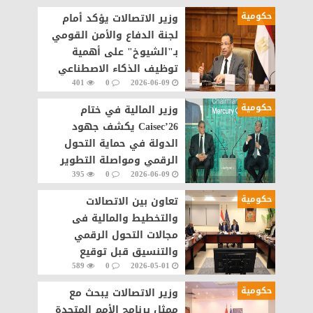
حكومية
وزير الاتصالات يؤكد أمام
لجنة الدفاع والأمن القومي
بـ"الشيوخ" على أهمية
توظيف الذكاء الاصطناعي
401
0
2026-06-09
في مجال الأمن السيبراني
حكومية
وزير المالية في ختام
Caisec’26 يكشف جهود
الدولة في حماية التحول
الرقمي ومواصلة التطوير
395
0
2026-06-09
حكومية
تعاون بين الاتصالات
والتخطيط والمالية فى
مجالات التحول الرقمي
والتنسيق قبل توقيع
589
0
2026-05-01
الاتفاقيات مع الشركات
العالمية
حكومية
وزير الاتصالات يبحث مع
ممثل برنامج الأمم المتحدة