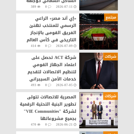
الساحل الشمالي كوجهة
389
0
2026-07-11
سياحية عالمية
مجتمع
«إي آند مصر» الراعي
الرسمي للمنتخب تهنئ
الفريق القومى بالإنجاز
التاريخي في كأس العالم
414
0
2026-07-09
شركات
شركة ACT تحصل على
اعتماد الجهاز القومي
لتنظيم الاتصالات لتقديم
خدمات الأمن السيبراني
493
0
2026-07-05
مصر
شركات
المصرية للاتصالات تتولى
تطوير البنية التحتية الرقمية
لشركة "VIE Communities"
بجميع مشروعاتها
470
0
2026-06-21