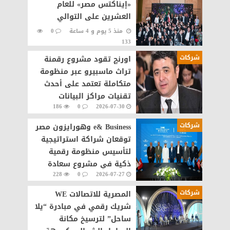
«إيناكتس مصر» للعام
العشرين على التوالي
منذ 5 يوم و 4 ساعة
0
133
شركات
اورنچ تقود مشروع رقمنة
تراث ماسبيرو عبر منظومة
متكاملة تعتمد على أحدث
تقنيات مراكز البيانات
186
0
2026-07-30
والذكاء الاصطناعى
شركات
e& Business وهورايزون مصر
توقعان شراكة استراتيجية
لتأسيس منظومة رقمية
ذكية في مشروع سعادة
228
0
2026-07-27
القاهرة الجديدة
شركات
المصرية للاتصالات WE
شريك رقمي في مبادرة “يلا
ساحل” لترسيخ مكانة