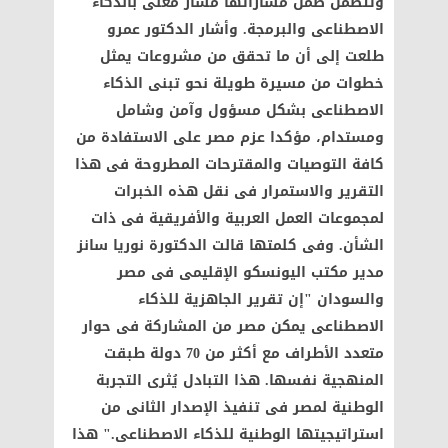
وتتضمن ضمن مساراتها مسار معنى بالذكاء
الاصطناعى والبرمجة. وأشار الدكتور عمرو
طلعت إلى أن ما تحقق من مشروعات يمثل
خطوات من مسيرة طويلة نحو تبنى الذكاء
الاصطناعى بشكل مسؤول وآمن وشامل
ومستدام، مؤكدا عزم مصر على الاستفادة من
كافة التوصيات والمقترحات المطروحة فى هذا
التقرير والاستمرار فى نقل هذه الخبرات
لمجموعات العمل العربية والأفريقية فى ذات
الشأن. وفى كلمتها قالت الدكتورة نوريا سانز
مدير مكتب اليونسكو الإقليمى فى مصر
والسودان "إن تقرير الجاهزية للذكاء
الاصطناعى يمكن مصر من المشاركة فى حوار
متعدد الأطراف مع أكثر من 70 دولة طبقت
المنهجية نفسها. هذا التبادل يُثرى التجربة
الوطنية لمصر فى تنفيذ الإصدار الثانى من
استراتيجيتها الوطنية للذكاء الاصطناعى." هذا