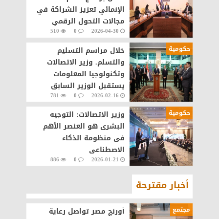
الإنمائي تعزيز الشراكة في
مجالات التحول الرقمي
510
0
2026-04-30
والذكاء الاصطناعي
حكومية
خلال مراسم التسليم
والتسلم. وزير الاتصالات
وتكنولوجيا المعلومات
يستقبل الوزير السابق
781
0
2026-02-16
ويبحث معه ملفات العمل
بالوزارة.
حكومية
وزير الاتصالات: التوجيه
البشرى هو العنصر الأهم
فى منظومة الذكاء
الاصطناعى
886
0
2026-01-21
أخبار مقترحة
مجتمع
أورنچ مصر تواصل رعاية