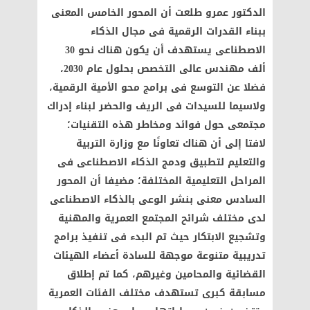
الدكتور عمرو طلعت أن المحور الخامس المعنى
ببناء القدرات الرقمية فى مجال الذكاء
الاصطناعى يستهدف أن يكون هناك نحو 30
ألف مهندس عالى التخصص بحلول عام 2030،
فضلا عن التوسع فى برامج محو الأمية الرقمية،
ولاسيما للسيدات فى الريف والحضر لبناء إدراك
مجتمعى حول فوائد ومخاطر هذه التقنيات؛
لافتا إلى أن هناك تعاونًا مع وزارة التربية
والتعليم لتطبيق ودمج الذكاء الاصطناعى فى
المراحل التعليمية المختلفة؛ مضيفا أن المحور
السادس معنى بنشر الوعى بالذكاء الاصطناعى
لدى مختلف شرائح المجتمع العمرية والمهنية
وتشجيع الابتكار حيث تم البدء فى تنفيذ برامج
تدريبية متنوعة موجهة للسادة أعضاء الهيئات
القضائية والمحامين وغيرهم، كما تم إطلاق
مسابقة كبرى تستهدف مختلف الفئات العمرية