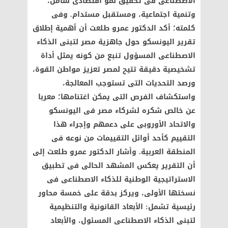
الاصطناعى فى تحقيق نمو اقتصادى شامل،
وتنمية اجتماعية، ومستقبل مستدام. وفى
كلمته؛ أكد الدكتور عمرو طلعت أن أهمية إطلاق
تقرير اليونسكو حول جاهزية مصر لتبنى الذكاء
الاصطناعى المسؤول تنبع من كونه يمثل أداة
تشخيصية دقيقة تتيح لمصر تعزيز مواطن القوة،
ورصد التحديات التى تستوجب المعالجة،
واستكشاف الفرص التى يمكن اغتنامها؛ معربا
عن خالص شكره لشركاء مصر فى اليونسكو
والاتحاد الأوروبى على دعمهم وإجراء هذا
التقييم كأحد أوائل التقييمات من نوعه فى
المنطقة العربية. وأشار الدكتور عمرو طلعت إلى
أن التقرير يعكس المشهد الحالى فى تطبيق
الاستراتيجية الوطنية للذكاء الاصطناعى فى
نسختها الأولى، ويركز بدقة على خمسة محاور
رئيسية تشمل: الأبعاد القانونية والتنظيمية
لتبنى الذكاء الاصطناعى المسئول، والأبعاد