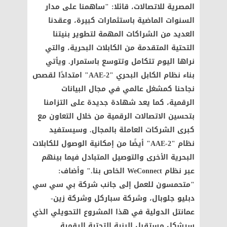
المصرية للاتصالات، قائلا: "ساهمنا على مدار
السنوات الماضية باستثمارات كبيرة، وعقدنا
العديد من الشراكات المهمة لتطوير بنيتنا
التحتية المتقدمة من الكابلات البحرية، والتي
نراها اليوم تتكامل وتتوسع باستمرار. ويأتي
بناء نظام الكابل البحري "AAE-2" امتدادًا لقصص
نجاحنا كمشغل عالمي في مجال البيانات
الرقمية، كما يعد شهادة جديدة على التزامنا
بتحسين الاتصالات الرقمية من خلال التعاون مع
كبرى الشركات العاملة بالمجال. وسيستفيد
نظام "AAE-2" أيضًا من إمكانية الوصول للكابلات
البحرية الأخرى والتوصيل المتبادل فيما بينهم
عبر نظام WeConnect الخاص بنا." وأضاف:
"متحمسون للعمل إلى جانب شركة بي سي سي
دبليو جلوبال، وشركة سباركل وشركة زين-
عمانتل الدولية في هذا المشروع التحويلي الذي
سيشكل مستقبل البنية التحتية الرقمية