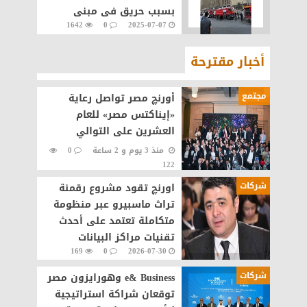
بسبب حريق فى مبنى
1642
0
2025-07-07
السنترال الرئيسى
أخبار مقترحة
مجتمع
أورنچ مصر تواصل رعاية
«إيناكتس مصر» للعام
العشرين على التوالي
منذ 3 يوم و 2 ساعة
0
122
شركات
اورنچ تقود مشروع رقمنة
تراث ماسبيرو عبر منظومة
متكاملة تعتمد على أحدث
تقنيات مراكز البيانات
169
0
2026-07-30
والذكاء الاصطناعى
شركات
e& Business وهورايزون مصر
توقعان شراكة استراتيجية