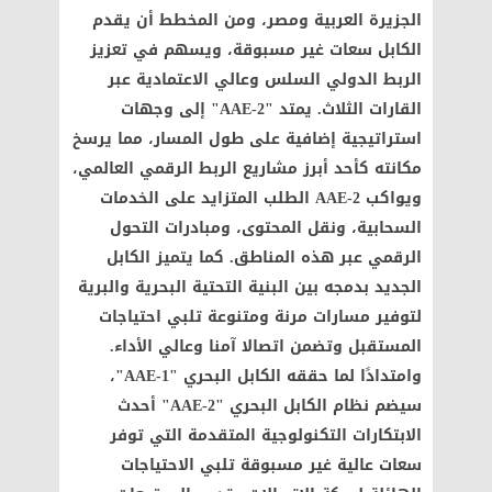
الجزيرة العربية ومصر، ومن المخطط أن يقدم
الكابل سعات غير مسبوقة، ويسهم في تعزيز
الربط الدولي السلس وعالي الاعتمادية عبر
القارات الثلاث. يمتد "AAE-2" إلى وجهات
استراتيجية إضافية على طول المسار، مما يرسخ
مكانته كأحد أبرز مشاريع الربط الرقمي العالمي،
ويواكب AAE-2 الطلب المتزايد على الخدمات
السحابية، ونقل المحتوى، ومبادرات التحول
الرقمي عبر هذه المناطق. كما يتميز الكابل
الجديد بدمجه بين البنية التحتية البحرية والبرية
لتوفير مسارات مرنة ومتنوعة تلبي احتياجات
المستقبل وتضمن اتصالا آمنا وعالي الأداء.
وامتدادًا لما حققه الكابل البحري "AAE-1"،
سيضم نظام الكابل البحري "AAE-2" أحدث
الابتكارات التكنولوجية المتقدمة التي توفر
سعات عالية غير مسبوقة تلبي الاحتياجات