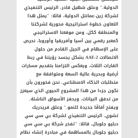
الدولية." وعلق سُهيل قادر، الرئيس التنفيذي
لشركة زين-عمانتل الدولية، قائلا: "يمثل هذا
التعاون خطوة استراتيجية محورية لشركتنا
والمنطقة ككل، ومن موقعنا الاستراتيجي
كمعبر رقمي بين آسيا وأفريقيا وأوروبا، نحرص
على الإسهام في الجيل القادم من حلول
الاتصالات AAE-2 بشكل يجسد رؤيتنا في ربط
القارات الثلاث، ويعكس التزامنا بتقديم مسارات
أرضية وبحرية عالية السعة ومتوافقة مع
متطلبات الذكاء الاصطناعي، نحن فخورون بأن
نكون جزءا من هذا المشروع الحيوي الذي سيعزز
من تدفق البيانات، ويحفز الأسواق الناشئة،
ويفتح آفاقًا جديدة للنمو." وعلق فريدريك
تشوي، الرئيس التنفيذي لشركة بي سي سي
دبليو جلوبال، قائلا: "تفخر شركة بي سي سي
دبليو جلوبال بالمساهمة في مبادرة إنشاء نظام