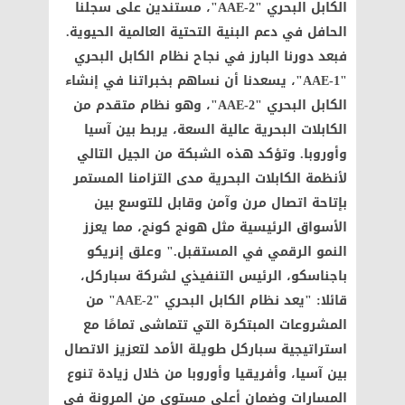
الكابل البحري "AAE-2"، مستندين على سجلنا
الحافل في دعم البنية التحتية العالمية الحيوية.
فبعد دورنا البارز في نجاح نظام الكابل البحري
"AAE-1"، يسعدنا أن نساهم بخبراتنا في إنشاء
الكابل البحري "AAE-2"، وهو نظام متقدم من
الكابلات البحرية عالية السعة، يربط بين آسيا
وأوروبا. وتؤكد هذه الشبكة من الجيل التالي
لأنظمة الكابلات البحرية مدى التزامنا المستمر
بإتاحة اتصال مرن وآمن وقابل للتوسع بين
الأسواق الرئيسية مثل هونج كونج، مما يعزز
النمو الرقمي في المستقبل." وعلق إنريكو
باجناسكو، الرئيس التنفيذي لشركة سباركل،
قائلا: "يعد نظام الكابل البحري "AAE-2" من
المشروعات المبتكرة التي تتماشى تمامًا مع
استراتيجية سباركل طويلة الأمد لتعزيز الاتصال
بين آسيا، وأفريقيا وأوروبا من خلال زيادة تنوع
المسارات وضمان أعلى مستوى من المرونة في