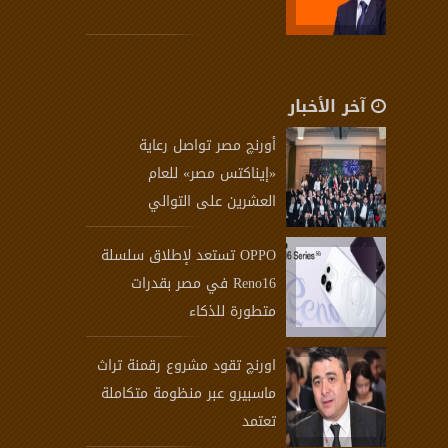
آخر الأخبار
أورنچ مصر تواصل رعاية
«إيناكتس مصر» للعام
العشرين على التوالي
OPPO تستعد لإطلاق سلسلة
Reno16 في مصر بقدرات
متطورة للذكاء
اورنچ تقود مشروع رقمنة تراث
ماسبيرو عبر منظومة متكاملة
تعتمد