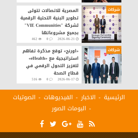
شركات
المصرية للاتصالات تتولى
تطوير البنية التحتية الرقمية
لشركة "VIE Communities"
بجميع مشروعاتها
462
0
2026-06-21
شركات
«اورنچ» توقع مذكرة تفاهم
استراتيجية مع «eHealth»
لتعزيز التحول الرقمي في
قطاع الصحة
516
0
2026-06-17
الرئيسية
الاخبار
الفيديوهات
الصوتيات
البومات الصور