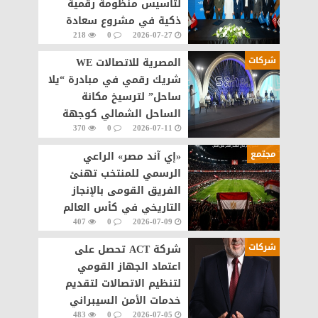
لتأسيس منظومة رقمية
ذكية في مشروع سعادة
218
0
2026-07-27
القاهرة الجديدة
شركات
المصرية للاتصالات WE
شريك رقمي في مبادرة “يلا
ساحل” لترسيخ مكانة
الساحل الشمالي كوجهة
370
0
2026-07-11
سياحية عالمية
مجتمع
«إي آند مصر» الراعي
الرسمي للمنتخب تهنئ
الفريق القومى بالإنجاز
التاريخي في كأس العالم
407
0
2026-07-09
شركات
شركة ACT تحصل على
اعتماد الجهاز القومي
لتنظيم الاتصالات لتقديم
خدمات الأمن السيبراني
483
0
2026-07-05
مصر