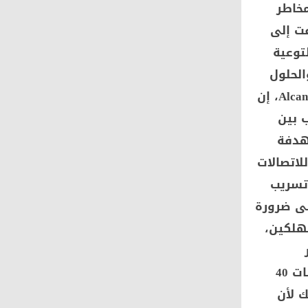
مخاطر
فت إلى
توعية
الحلول
والأعمال. وقال الدكتور أحمد حسن، مدير الأمن السيبراني بشركة Alcan CIT، إن
ب بين
هدفة
لاتصالات
 تسريب
لى ضرورة
هلكين،
القائمين على استخدام هذه البرامج، وقد حدث بالفعل وتم تسريب بيانات 40
 لأن