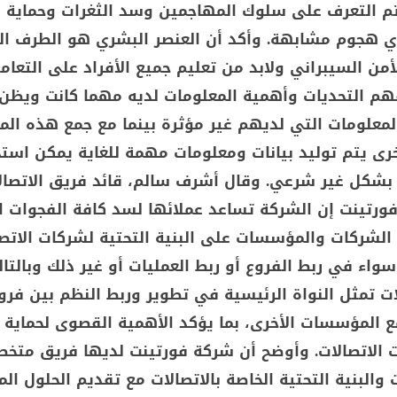
م التعرف على سلوك المهاجمين وسد الثغرات وحماية 
ي هجوم مشابهة. وأكد أن العنصر البشري هو الطرف ا
ن السيبراني ولابد من تعليم جميع الأفراد على التعام
فهم التحديات وأهمية المعلومات لديه مهما كانت ويظن 
لمعلومات التي لديهم غير مؤثرة بينما مع جمع هذه الم
رى يتم توليد بيانات ومعلومات مهمة للغاية يمكن است
بشكل غير شرعي. وقال أشرف سالم، قائد فريق الاتصال
فورتينت إن الشركة تساعد عملائها لسد كافة الفجوات ا
 الشركات والمؤسسات على البنية التحتية لشركات الاتص
اء في ربط الفروع أو ربط العمليات أو غير ذلك وبالتا
ت تمثل النواة الرئيسية في تطوير وربط النظم بين فرو
المؤسسات الأخرى، بما يؤكد الأهمية القصوى لحماية ا
ت الاتصالات. وأوضح أن شركة فورتينت لديها فريق مت
ت والبنية التحتية الخاصة بالاتصالات مع تقديم الحلول ال