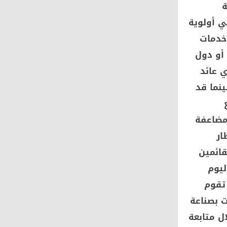
ة
ي أولوية
وخدمات
أو دول
ي عائد
نما قد
مضاعفة
ار
قائمين
ليوم
 تقوم
ت بصناعة
ل متابعة