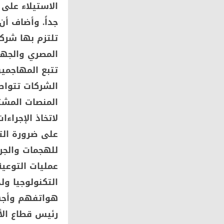
الاستيلاء على 
جداً. وأضاف أن
تلتزم بها شركا
المصري والجها
تتبع المهاجمي
الشركات تتواص
المنصات المشت
لاتخاذ الإجراءا
على ضرورة الت
للهجمات والجر
عمليات التوعي
التكنولوجيا و
هواتفهم وأجهزت
رئيس قطاع الأم