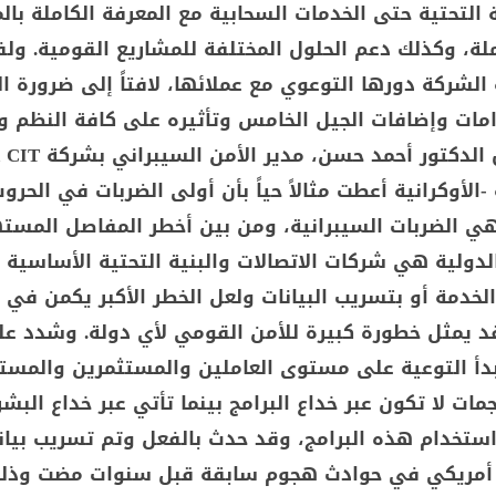
ة التحتية حتى الخدمات السحابية مع المعرفة الكاملة بال
ملة، وكذلك دعم الحلول المختلفة للمشاريع القومية. ول
لشركة دورها التوعوي مع عملائها، لافتاً إلى ضرورة ال
مات وإضافات الجيل الخامس وتأثيره على كافة النظم و
-الأوكرانية أعطت مثالاً حياً بأن أولى الضربات في الحرو
ي الضربات السيبرانية، ومن بين أخطر المفاصل المست
دولية هي شركات الاتصالات والبنية التحتية الأساسية ل
لخدمة أو بتسريب البيانات ولعل الخطر الأكبر يكمن في
 قد يمثل خطورة كبيرة للأمن القومي لأي دولة. وشدد ع
بدأ التوعية على مستوى العاملين والمستثمرين والمست
ات لا تكون عبر خداع البرامج بينما تأتي عبر خداع البشر
أمريكي في حوادث هجوم سابقة قبل سنوات مضت وذلك