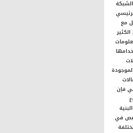
الشبكة
لرئيسي
ل مع
الكثير
علومات
خدامها
ات
لموجودة
الات
لي فإن
ع
لبنية
خصص في
مختلفة