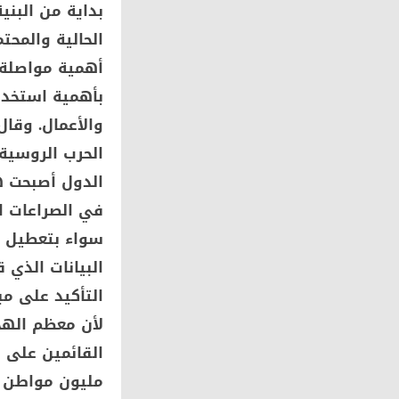
بداية من البني
الحالية والمحت
أهمية مواصلة ا
بأهمية استخدا
الحرب الروسية 
الدول أصبحت ه
في الصراعات ال
سواء بتعطيل ا
البيانات الذي
التأكيد على م
لأن معظم الهجم
مليون مواطن 