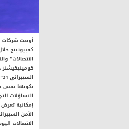
أوصت شركات الا
كمبيوتينج خلا
الاتصالات" وا
كومينيكيشنز خل
بكونها تمس ش
التساؤلات الت
إمكانية تعرض ش
الأمن السيبرا
الاتصالات الي