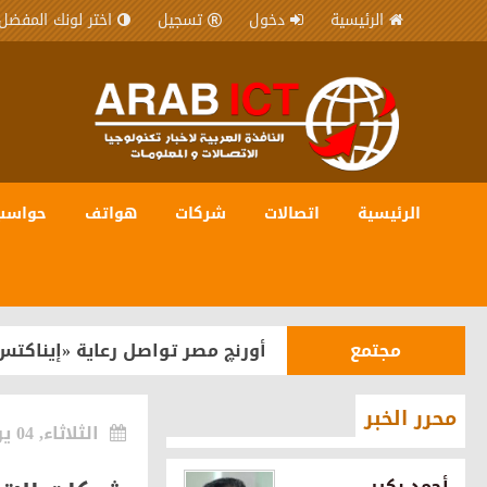
الرئيسية
دخول
تسجيل
اختر لونك المفضل
الرئيسية
اتصالات
شركات
هواتف
حواسب
شركات
المصرية للاتصالات WE شريك رقمي في مبادرة “يلا ساحل” لترسيخ مكانة الساحل الشمالي كوجهة سياحية عالمية
مجتمع
أورنچ مصر تواصل رعاية «إيناكتس
هواتف
OPPO تستعد لإطلاق سلسلة Reno16 في مصر بقدرات متطورة للذكاء الاصطناعي
محرر الخبر
الثلاثاء, 04 يونيو 2024
شركات
اورنچ تقود مشروع رقمنة تراث ما
أحمد بكير