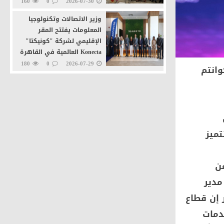
160
0
2026-07-30
وزير الاتصالات وتكنولوجيا
المعلومات يفتتح المقر
الإقليمي لشركة "كونيكتا"
Konecta العالمية في القاهرة
الجديدة
180
0
2026-07-29
وانتم
وزيرا التنمية المحلية
والاتصالات يطلقان خدمة
"تراخيص المحال العامة" عبر
منصة مصر الرقمية
210
0
2026-07-27
تتميز
ن
مدير
 إن قطاع
دمات