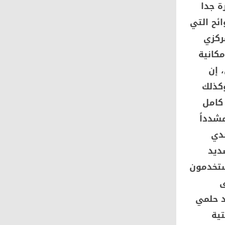
ة جدا
ائح التي
ركزي
كانية
 إن
وكذلك
كامل
مشدداً
صدي
ديد
ستخدمون
ى
د حلمي
تية