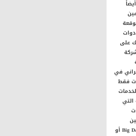
ضاً
مين
وقعة
دوات
ك على
شركة
براني في
ات فقط
لخدمات
 التي
ت
ين
موجودة جميعها لدى شركات الاتصالات سواء اقتناص المعلومات أو Big Data أو