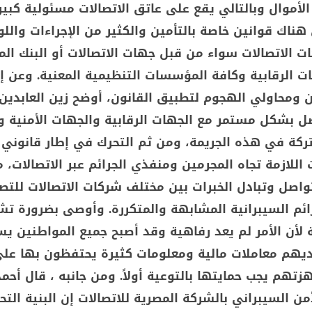
الأموال وبالتالي يقع على عاتق الاتصالات مسئولية كبير
 هناك قوانين خاصة بالتأمين والكثير من الإجراءات واللو
ت الاتصالات سواء من قبل جهات الاتصالات أو البنك الم
ت الرقابية وكافة المؤسسات التنظيمية المعنية. وعن إم
ن ومحاولي الهجوم لتطبيق القانون، أوضح زين العابدين،
ل بشكل مستمر مع الجهات الرقابية والجهات الأمنية 
ركة في هذه الجريمة، ومن ثم التحرك في إطار قانوني 
ت اللازمة تجاه المجرمين ومنفذي الجرائم عبر الاتصالات، 
واصل وتبادل الخبرات بين مختلف شركات الاتصالات للت
ائم السيبرانية المشابهة والمتكررة. وأوصى بضرورة تش
ة لأن الأمر لم يعد رفاهية وقد أصبح جميع المواطنين ي
لديهم معاملات مالية ومعلومات كثيرة يحتفظون بها عل
هم يجب حمايتها بالتوعية أولاً. ومن جانبه ، قال أحم
ن السيبراني بالشركة المصرية للاتصالات إن البنية التح