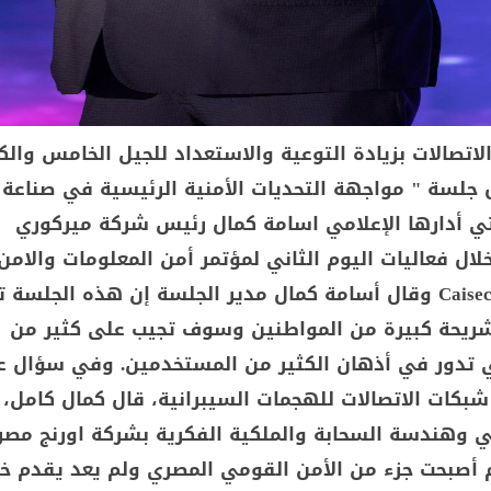
تصالات بزيادة التوعية والاستعداد للجيل الخامس والك
ل جلسة " مواجهة التحديات الأمنية الرئيسية في صناعة
لتي أدارها الإعلامي اسامة كمال رئيس شركة ميركوري
ال فعاليات اليوم الثاني لمؤتمر أمن المعلومات والامن
السيبراني Caisec”24 وقال أسامة كمال مدير الجلسة إن هذه الجلسة 
ريحة كبيرة من المواطنين وسوف تجيب على كثير من
ي تدور في أذهان الكثير من المستخدمين. وفي سؤال ع
بكات الاتصالات للهجمات السيبرانية، قال كمال كامل، 
ني وهندسة السحابة والملكية الفكرية بشركة اورنج مصر
وم أصبحت جزء من الأمن القومي المصري ولم يعد يقدم خ