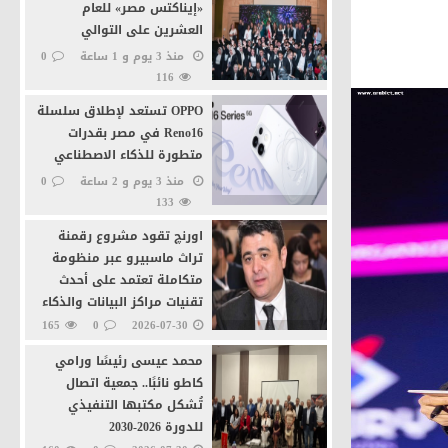
«إيناكتس مصر» للعام
العشرين على التوالي
منذ 3 يوم و 1 ساعة
0
116
ة
OPPO تستعد لإطلاق سلسلة
Reno16 في مصر بقدرات
متطورة للذكاء الاصطناعي
منذ 3 يوم و 2 ساعة
0
133
ية بالقاهرة
اورنچ تقود مشروع رقمنة
تراث ماسبيرو عبر منظومة
متكاملة تعتمد على أحدث
تقنيات مراكز البيانات والذكاء
الاصطناعى
165
0
2026-07-30
محمد عيسى رئيسًا ورامي
كاطو نائبًا.. جمعية اتصال
تُشكل مكتبها التنفيذي
للدورة 2026-2030