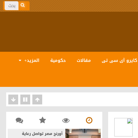
كايرو آى سى تى
مقالات
حكومية
المزيد+
بيانات والذكاء الاصطناعى
أورنچ مصر تواصل رعاية